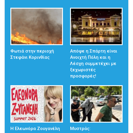
Φωτιά στην περιοχή
Απόψε η Σπάρτη είναι
Στεφάνι Κορινθίας
Ανοιχτή Πόλη και η
Λέσχη συμμετέχει με
ξεχωριστές
προσφορές!
Η Ελεωνόρα Ζουγανέλη
Μυστράς: