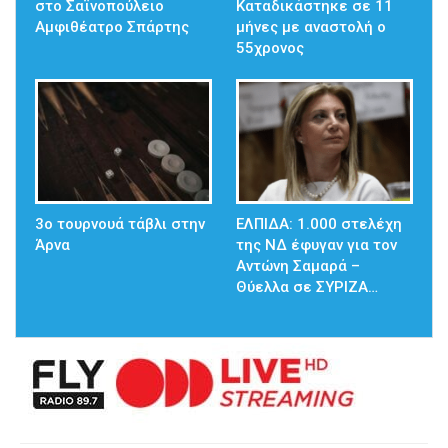
στο Σαϊνοπούλειο
Καταδικάστηκε σε 11
Αμφιθέατρο Σπάρτης
μήνες με αναστολή ο
55χρονος
3ο τουρνουά τάβλι στην
ΕΛΠΙΔΑ: 1.000 στελέχη
Άρνα
της ΝΔ έφυγαν για τον
Αντώνη Σαμαρά –
Θύελλα σε ΣΥΡΙΖΑ…