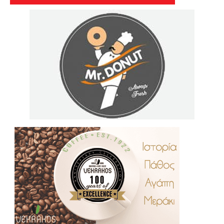
.
..
…