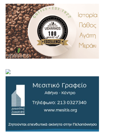
.
..
…