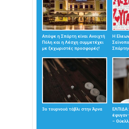
Απόψε η Σπάρτη είναι Ανοιχτή
Η Ελεω
Πόλη και η Λέσχη συμμετέχει
Σαϊνοπ
με ξεχωριστές προσφορές!
Σπάρτη
3ο τουρνουά τάβλι στην Άρνα
ΕΛΠΙΔΑ:
έφυγαν 
– Θύελλ