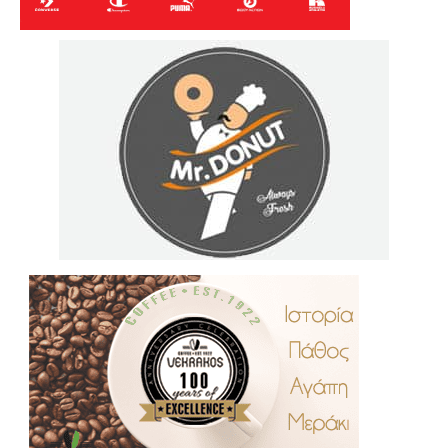
.
..
…