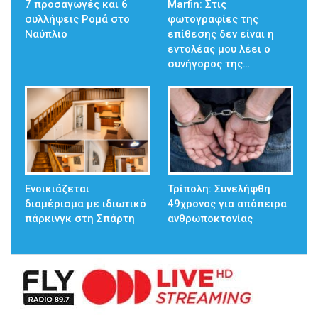
7 προσαγωγές και 6
Marfin: Στις
συλλήψεις Ρομά στο
φωτογραφίες της
Ναύπλιο
επίθεσης δεν είναι η
εντολέας μου λέει ο
συνήγορος της…
Ενοικιάζεται
Τρίπολη: Συνελήφθη
διαμέρισμα με ιδιωτικό
49χρονος για απόπειρα
πάρκινγκ στη Σπάρτη
ανθρωποκτονίας