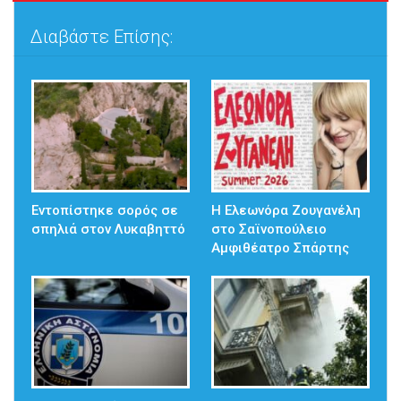
Διαβάστε Επίσης:
Εντοπίστηκε σορός σε
Η Ελεωνόρα Ζουγανέλη
σπηλιά στον Λυκαβηττό
στο Σαϊνοπούλειο
Αμφιθέατρο Σπάρτης