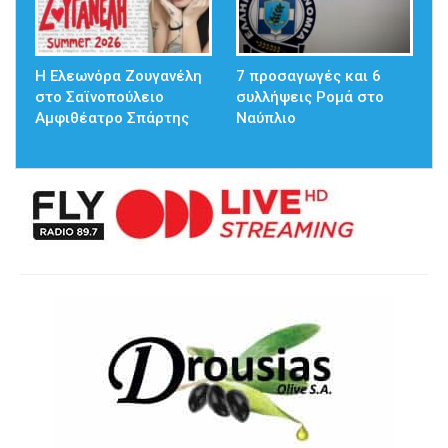
Η Ελεωνόρα Ζουγανέλη
7 προσαγωγές και 6
στο Σαϊνοπούλειο
συλλήψεις Ρομά στο
Αμφιθέατρο Σπάρτης
Ναύπλιο