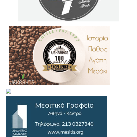
.
..
…