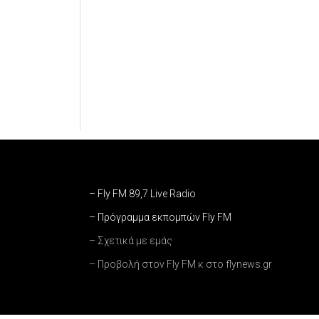
– Fly FM 89,7 Live Radio
– Πρόγραμμα εκπομπών Fly FM
– Σχετικά με εμάς
– Προβολή στον Fly FM κ στο flynews.gr