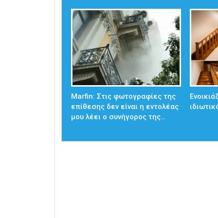
Marfin: Στις φωτογραφίες της
Ενοικιά
επίθεσης δεν είναι η εντολέας
ιδιωτικ
μου λέει ο συνήγορος της…