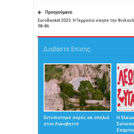
Προηγούμενο
EuroBasket 2025: Η Γερμανία νίκησε την Φινλανδ
98-86
Διαβάστε Επίσης:
Εντοπίστηκε σορός σε σπηλιά
Η Ελεω
στον Λυκαβηττό
Σαϊνοπ
Σπάρτη