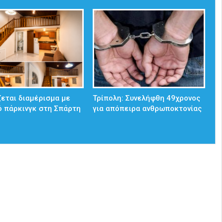
ζεται διαμέρισμα με
Τρίπολη: Συνελήφθη 49χρονος
ό πάρκινγκ στη Σπάρτη
για απόπειρα ανθρωποκτονίας