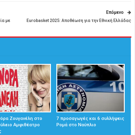
Επόμενο
ία με
Eurobasket 2025: Αποθέωση για την Εθνική Ελλάδας
νόρα Ζουγανέλη στο
7 προσαγωγές και 6 συλλήψεις
ούλειο Αμφιθέατρο
Ρομά στο Ναύπλιο
ς