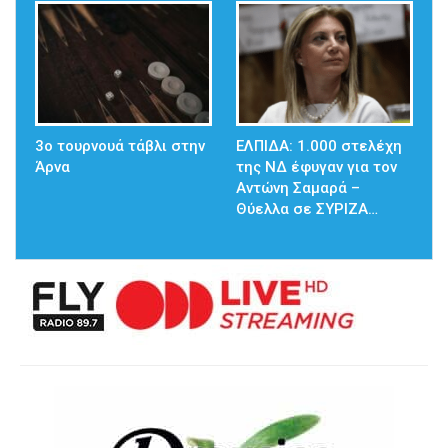
3ο τουρνουά τάβλι στην
ΕΛΠΙΔΑ: 1.000 στελέχη
Άρνα
της ΝΔ έφυγαν για τον
Αντώνη Σαμαρά –
Θύελλα σε ΣΥΡΙΖΑ…