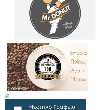
.
..
…