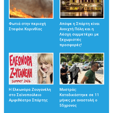
Φωτιά στην περιοχή
Απόψε η Σπάρτη είναι
Στεφάνι Κορινθίας
Ανοιχτή Πόλη και η
Λέσχη συμμετέχει με
ξεχωριστές
προσφορές!
Η Ελεωνόρα Ζουγανέλη
Μυστράς:
στο Σαϊνοπούλειο
Καταδικάστηκε σε 11
Αμφιθέατρο Σπάρτης
μήνες με αναστολή ο
55χρονος