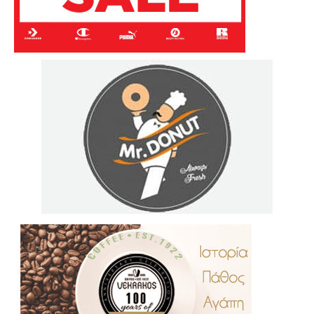
.
..
…