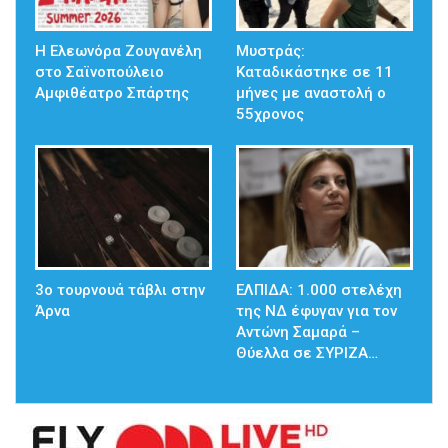
Η Ελεωνόρα Ζουγανέλη
Μυστράς:
στο Σαϊνοπούλειο
Καταδικάστηκε σε 11
Αμφιθέατρο Σπάρτης
μήνες με αναστολή ο
55χρονος
3ο τουρνουά τάβλι στην
ΕΛΠΙΔΑ: 1.000 στελέχη
Άρνα
της ΝΔ έφυγαν για τον
Αντώνη Σαμαρά –
Θύελλα σε ΣΥΡΙΖΑ…