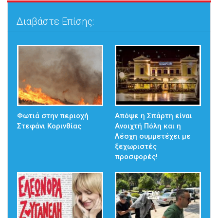
Διαβάστε Επίσης:
Φωτιά στην περιοχή
Απόψε η Σπάρτη είναι
Στεφάνι Κορινθίας
Ανοιχτή Πόλη και η
Λέσχη συμμετέχει με
ξεχωριστές
προσφορές!