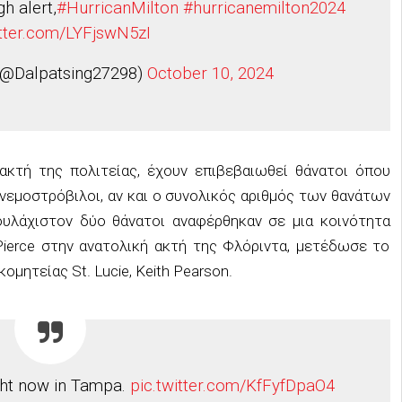
h alert,
#HurricanMilton
#hurricanemilton2024
itter.com/LYFjswN5zI
 (@Dalpatsing27298)
October 10, 2024
 ακτή της πολιτείας, έχουν επιβεβαιωθεί θάνατοι όπου
νεμοστρόβιλοι, αν και ο συνολικός αριθμός των θανάτων
τουλάχιστον δύο θάνατοι αναφέρθηκαν σε μια κοινότητα
Pierce στην ανατολική ακτή της Φλόριντα, μετέδωσε το
μητείας St. Lucie, Keith Pearson.
ight now in Tampa.
pic.twitter.com/KfFyfDpaO4