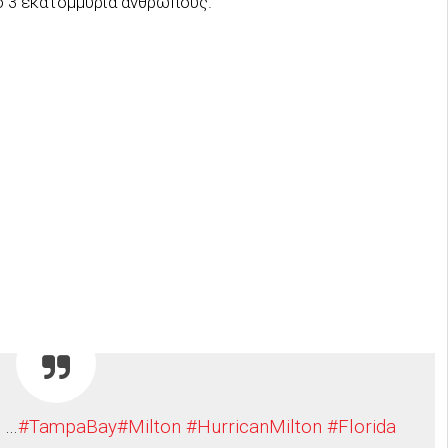
ό 3 εκατομμύρια ανθρώπους.
g …
#TampaBay
#Milton
#HurricanMilton
#Florida