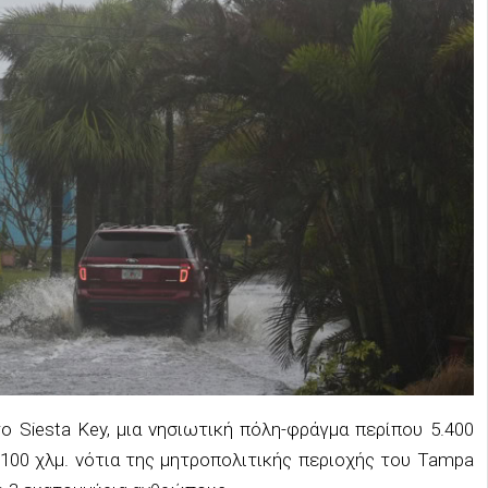
ο Siesta Key, μια νησιωτική πόλη-φράγμα περίπου 5.400
 100 χλμ. νότια της μητροπολιτικής περιοχής του Tampa