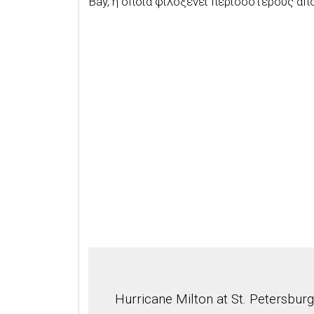
Bay, η οποία φιλοξενεί περισσότερους απ
Hurricane Milton at St. Petersbur