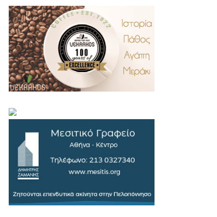
.
..
…