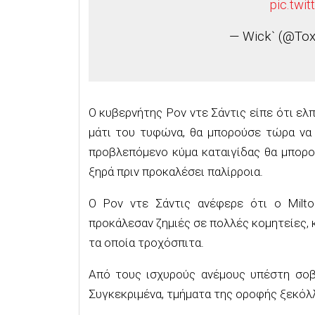
pic.tw
— Wick` (@Tox
Ο κυβερνήτης Ρον ντε Σάντις είπε ότι ελ
μάτι του τυφώνα, θα μπορούσε τώρα να 
προβλεπόμενο κύμα καταιγίδας θα μπορ
ξηρά πριν προκαλέσει παλίρροια.
Ο Ρον ντε Σάντις ανέφερε ότι ο Milt
προκάλεσαν ζημιές σε πολλές κομητείες, 
τα οποία τροχόσπιτα.
Από τους ισχυρούς ανέμους υπέστη σοβα
Συγκεκριμένα, τμήματα της οροφής ξεκόλ