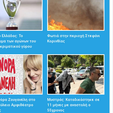
 Ελλάδας: Το
Φωτιά στην περιοχή Στεφάνι
μμα των αγώνων του
Κορινθίας
κριματικού γύρου
νόρα Ζουγανέλη στο
Μυστράς: Καταδικάστηκε σε
ούλειο Αμφιθέατρο
11 μήνες με αναστολή ο
ς
55χρονος