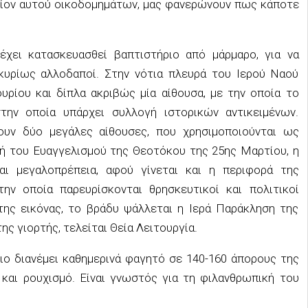
σίον αυτού οικοδομημάτων, μας φανερώνουν πως κάποτε
έχει κατασκευασθεί βαπτιστήριο από μάρμαρο, για να
ι κυρίως αλλοδαποί. Στην νότια πλευρά του Ιερού Ναού
υρίου και δίπλα ακριβώς μία αίθουσα, με την οποία το
την οποία υπάρχει συλλογή ιστορικών αντικειμένων.
υν δύο μεγάλες αίθουσες, που χρησιμοποιούνται ως
νή του Ευαγγελισμού της Θεοτόκου της 25ης Μαρτίου, η
αι μεγαλοπρέπεια, αφού γίνεται και η περιφορά της
ην οποία παρευρίσκονται θρησκευτικοί και πολιτικοί
ης εικόνας, το βράδυ ψάλλεται η Ιερά Παράκληση της
ης γιορτής, τελείται Θεία Λειτουργία.
ιο διανέμει καθημερινά φαγητό σε 140-160 άπορους της
και ρουχισμό. Είναι γνωστός για τη φιλανθρωπική του