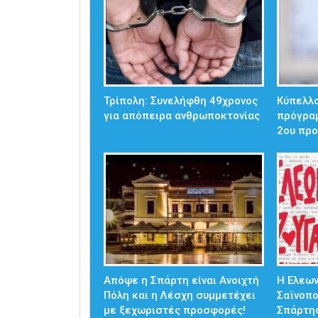
Τρίπολη: Συνελήφθη 49χρονος
Κύπελλο
για απόπειρα ανθρωποκτονίας
πρόγρα
2ου προ
Απόψε η Σπάρτη είναι Ανοιχτή
Η Ελεω
Πόλη και η Λέσχη συμμετέχει
Σαϊνοπ
με ξεχωριστές προσφορές!
Σπάρτη