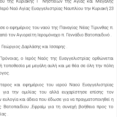
ού της Κυριακής Γ΄ Νηστειών της Αγίας και Μεγάλης
Ιερό Ναό Αγίας Ευαγγελιστρίας Ναυπλίου την Κυριακή 23
σε ο εφημέριος του ναού της Παναγίας Νέας Τίρυνθας π.
πό τον Αγιορείτη Ιερομόναχο π. Γεννάδιο Βατοπαιδινό .
 Γεώργιος Δαρλάσης και Ισσαρης .
Πρόνοιας, ο Ιερός Ναός της Ευαγγελιστρίας ορθώνεται
ή τοποθεσία με μεγάλη αυλή και με θέα σε όλη την πόλη
ργος.
τερος και εφημέριος του ιερού Ναού Ευαγγελιστρίας
ο για την ομιλίας του αλλά ευχαρίστησε επίσης τον
 ευλογία και άδεια που έδωσε για να πραγματοποιηθεί η
ής Βατοπαιδίου ,Εφραίμ για τη συνεχή βοήθεια προς το
ας .