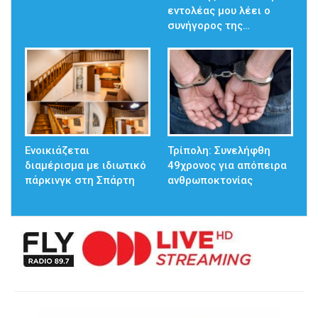
εντολέας μου λέει ο
συνήγορος της…
Ενοικιάζεται
Τρίπολη: Συνελήφθη
διαμέρισμα με ιδιωτικό
49χρονος για απόπειρα
πάρκινγκ στη Σπάρτη
ανθρωποκτονίας