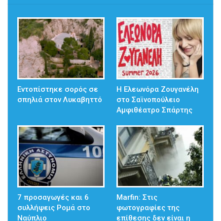
Εντοπίστηκε σορός σε
Η Ελεωνόρα Ζουγανέλη
σπηλιά στον Λυκαβηττό
στο Σαϊνοπούλειο
Αμφιθέατρο Σπάρτης
7 προσαγωγές και 6
Marfin: Στις
συλλήψεις Ρομά στο
φωτογραφίες της
Ναύπλιο
επίθεσης δεν είναι η