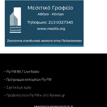
– Fly FM 89,7 Live Radio
– Πρόγραμμα εκπομπών Fly FM
– Σχετικά με εμάς
– Προβολή στον Fly FM κ στο flynews.gr
ΑΚΟΛΟΥΘΗΣΤΕ ΜΑΣ
ΜΟΙΡΑΣΤΕΙΤΕ ΤΟ