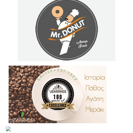
.
..
…