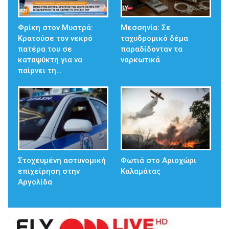
Φρίκη στον Μυστρά:
Μεσσηνία: Σε
Κρατούσε τον νεκρό
ταχυδρομικό δέμα
πατέρα του σε
παραδίδονταν τα
καταψύκτη για να
ναρκωτικά
παίρνει τη…
Στοχευμένη αστυνομική
Φωτιά στο Αριοχώρι
επιχείρηση στην
Καλαμάτας
Αργολίδα