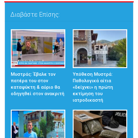
Διαβάστε Επίσης:
Μυστράς: Έβαλε τον
Υπόθεση Μυστρά:
πατέρα του στον
Παθολογικά αίτια
καταψύκτη & αύριο θα
«δείχνει» η πρώτη
οδηγηθεί στον ανακριτή
εκτίμηση του
ιατροδικαστή