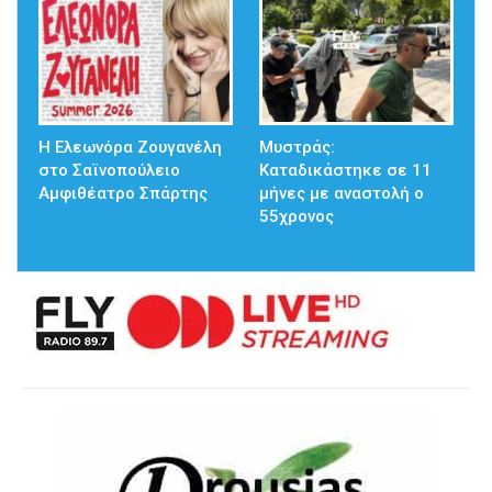
Η Ελεωνόρα Ζουγανέλη
Μυστράς:
στο Σαϊνοπούλειο
Καταδικάστηκε σε 11
Αμφιθέατρο Σπάρτης
μήνες με αναστολή ο
55χρονος