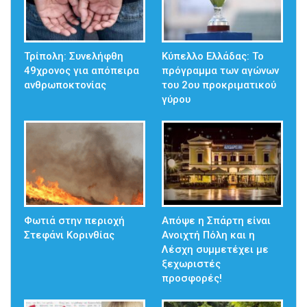
Τρίπολη: Συνελήφθη
Κύπελλο Ελλάδας: Το
49χρονος για απόπειρα
πρόγραμμα των αγώνων
ανθρωποκτονίας
του 2ου προκριματικού
γύρου
Φωτιά στην περιοχή
Απόψε η Σπάρτη είναι
Στεφάνι Κορινθίας
Ανοιχτή Πόλη και η
Λέσχη συμμετέχει με
ξεχωριστές
προσφορές!