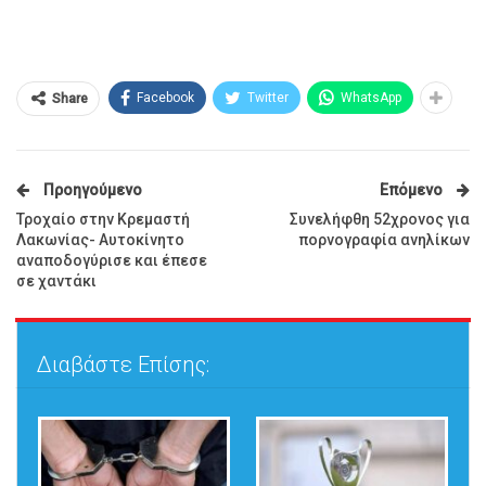
Facebook
Twitter
WhatsApp
Share
Προηγούμενο
Επόμενο
Τροχαίο στην Κρεμαστή
Συνελήφθη 52χρονος για
Λακωνίας- Αυτοκίνητο
πορνογραφία ανηλίκων
αναποδογύρισε και έπεσε
σε χαντάκι
Διαβάστε Επίσης: