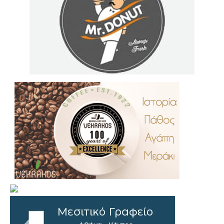
.
..
…