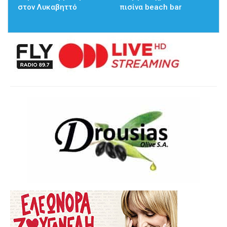
στον Λυκαβηττό
πισίνα beach bar