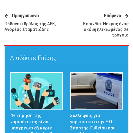
Προηγούμενο
Επόμενο
Πέθανε ο θρύλος της ΑΕΚ,
Κορινθία: Νεκρός ένας
Ανδρέας Σταματιάδης
ακόμη ηλικιωμένος σε
τροχαίο
Διαβάστε Επίσης:
“Η τήρηση της
Συλλήψεις για
νομιμότητας είναι
ναρκωτικά στην Ε.Ο.
υποχρεωτική κύριε
Σπάρτης-Γυθείου και