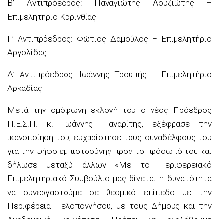
Β’ Αντιπρόεδρος:
Παναγιώτης Λουζιώτης
–
Επιμελητήριο Κορινθίας
Γ’ Αντιπρόεδρος:
Φώτιος Δαμούλος
–
Επιμελητήριο
Αργολίδας
Δ’ Αντιπρόεδρος:
Ιωάννης Τρουπής
–
Επιμελητήριο
Αρκαδίας
Μετά την ομόφωνη εκλογή του ο νέος Πρόεδρος
Π.Ε.Σ.Π. κ. Ιωάννης Παναρίτης, εξέφρασε την
ικανοποίηση του, ευχαρίστησε τους συναδέλφους του
για την ψήφο εμπιστοσύνης προς το πρόσωπό του και
δήλωσε μεταξύ άλλων
«Με το Περιφερειακό
Επιμελητηριακό Συμβούλιο μας δίνεται η δυ
νατότητα
να συνεργαστούμε σε θεσμικό επίπεδο με την
Περιφέρεια Πελοποννήσου, με τους Δήμους και την