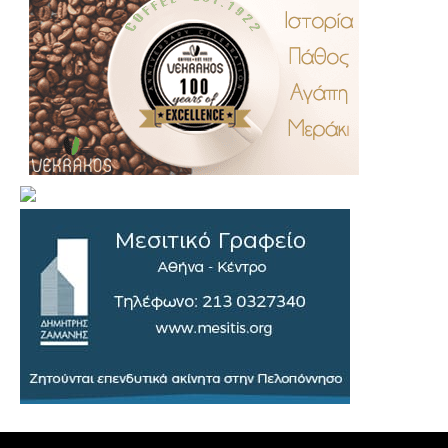
.
..
…