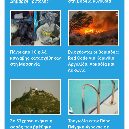
Δήμαρχε Τρίπολης”
στη Βόρεια Κυνουρία
Πάνω από 10 κιλά
Ενισχύονται οι βοριάδες:
κάνναβης κατασχέθηκαν
Red Code για Κορινθία,
στη Μεσσηνία
Αργολίδα, Αρκαδία και
Λακωνία
Σε 57χρονη ανήκει η
Τραγωδία στην Πάρο:
σορός που βρέθηκε
Πνίγηκε 4χρονος σε