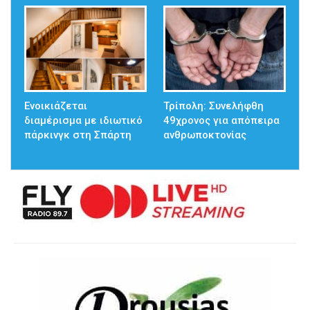
Ενοικιάζεται
Τρίπολη: Συνελήφθη
διαμέρισμα με ιδιωτικό
49χρονος για απόπειρα
πάρκινγκ στη Σπάρτη
ανθρωποκτονίας