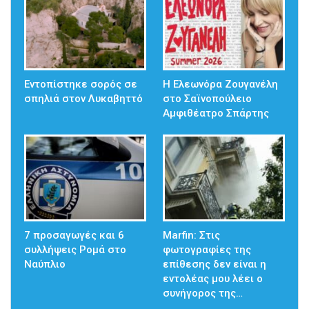
Εντοπίστηκε σορός σε
Η Ελεωνόρα Ζουγανέλη
σπηλιά στον Λυκαβηττό
στο Σαϊνοπούλειο
Αμφιθέατρο Σπάρτης
7 προσαγωγές και 6
Marfin: Στις
συλλήψεις Ρομά στο
φωτογραφίες της
Ναύπλιο
επίθεσης δεν είναι η
εντολέας μου λέει ο
συνήγορος της…