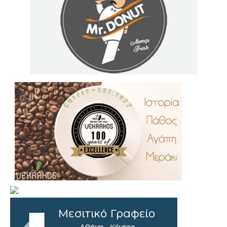
.
..
…