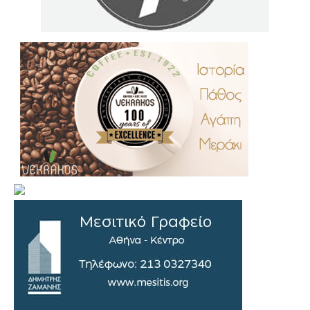
.
..
…