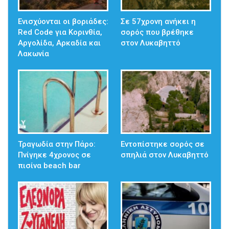
Ενισχύονται οι βοριάδες:
Σε 57χρονη ανήκει η
Red Code για Κορινθία,
σορός που βρέθηκε
Αργολίδα, Αρκαδία και
στον Λυκαβηττό
Λακωνία
Τραγωδία στην Πάρο:
Εντοπίστηκε σορός σε
Πνίγηκε 4χρονος σε
σπηλιά στον Λυκαβηττό
πισίνα beach bar