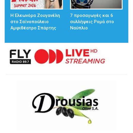
Η Ελεωνόρα Ζουγανέλη
7 προσαγωγές και 6
στο Σαϊνοπούλειο
συλλήψεις Ρομά στο
Αμφιθέατρο Σπάρτης
Ναύπλιο