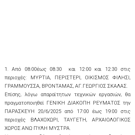
1.
Από 08:00έως 08
:
30 και 12:00 και 12:30 στις
περιοχές:
ΜΥΡΤΙΑ, ΠΕΡΙΣΤΕΡΙ,
ΟΙΚΙΣΜΟΣ
Φ
Ι
Λ
Η
ΣΙ,
ΓΡΑΜΜΟΥΣΣΑ, ΒΡΟΝΤΑΜΑΣ, ΑΓ.ΓΕΩΡΓΙΟΣ ΣΚΑΛΑΣ.
Επίσης, λόγω απαραίτητων τεχνικών εργασιών, θα
πραγματοποιηθεί
ΓΕΝΙΚΗ ΔΙΑΚΟΠΗ ΡΕΥΜΑΤΟΣ
τ
ην
ΠΑΡΑΣΚΕΥΗ
20
/
6
/2025
από
17
:
0
0 έως 1
9
:00 στις
περιοχές
ΒΛΑΧΟΧΩΡΙ, ΤΑΥΓΕΤΗ, ΑΡΧΑΙΟΛΟΓΙΚΟΣ
ΧΩΡΟΣ
ΑΝΩ ΠΥΛΗ
ΜΥΣΤΡΑ.