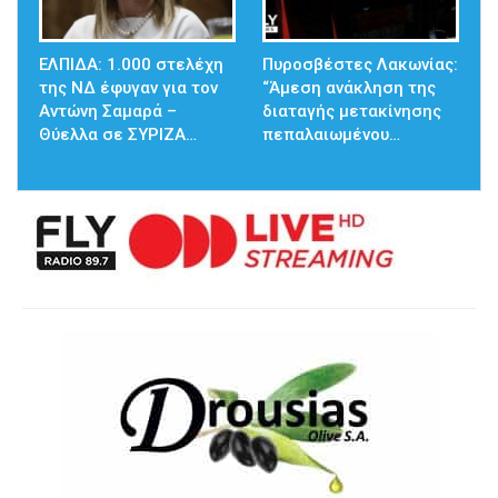
ΕΛΠΙΔΑ: 1.000 στελέχη
Πυροσβέστες Λακωνίας:
της ΝΔ έφυγαν για τον
“Άμεση ανάκληση της
Αντώνη Σαμαρά –
διαταγής μετακίνησης
Θύελλα σε ΣΥΡΙΖΑ…
πεπαλαιωμένου…