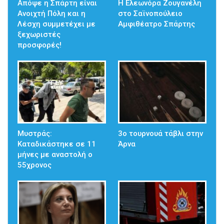
Απόψε η Σπάρτη είναι
Η Ελεωνόρα Ζουγανέλη
Ανοιχτή Πόλη και η
στο Σαϊνοπούλειο
Λέσχη συμμετέχει με
Αμφιθέατρο Σπάρτης
ξεχωριστές
προσφορές!
Μυστράς:
3ο τουρνουά τάβλι στην
Καταδικάστηκε σε 11
Άρνα
μήνες με αναστολή ο
55χρονος