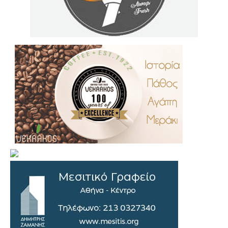
.
..
…