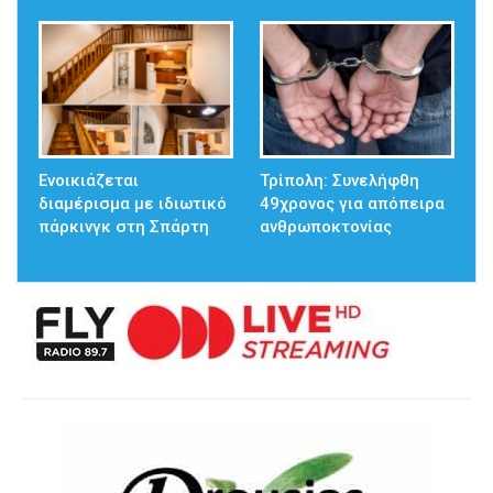
Ενοικιάζεται
Τρίπολη: Συνελήφθη
διαμέρισμα με ιδιωτικό
49χρονος για απόπειρα
πάρκινγκ στη Σπάρτη
ανθρωποκτονίας