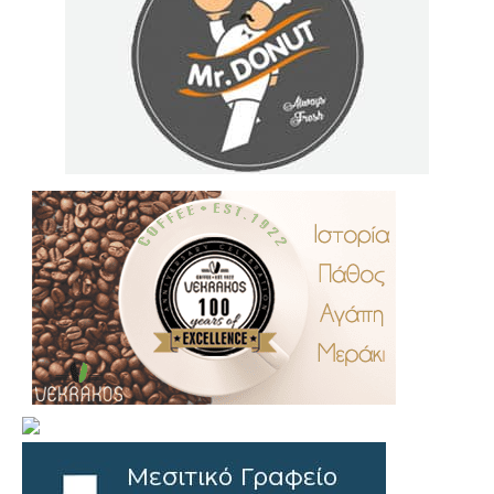
.
..
…