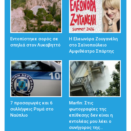
Εντοπίστηκε σορός σε
Η Ελεωνόρα Ζουγανέλη
σπηλιά στον Λυκαβηττό
στο Σαϊνοπούλειο
Αμφιθέατρο Σπάρτης
7 προσαγωγές και 6
Marfin: Στις
συλλήψεις Ρομά στο
φωτογραφίες της
Ναύπλιο
επίθεσης δεν είναι η
εντολέας μου λέει ο
συνήγορος της…