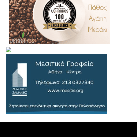
.
..
…