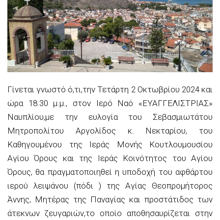
Γίνεται γνωστό ό,τι,την Τετάρτη 2 Οκτωβρίου 2024 και
ώρα 18:30 μ.μ., στον Ιερό Ναό «ΕΥΑΓΓΕΛΙΣΤΡΙΑΣ»
Ναυπλίου,με την ευλογία του Σεβασμιωτάτου
Μητροπολίτου Αργολίδος κ. Νεκταρίου, του
Καθηγουμένου της Ιεράς Μονής Κουτλουμουσίου
Αγίου Όρους και της Ιεράς Κοινότητος του Αγίου
Όρους, θα πραγματοποιηθεί η υποδοχή του αφθάρτου
ιερού λειψάνου (πόδι ) της Αγίας Θεοπρομήτορος
Άννης, Μητέρας της Παναγίας και προστάτιδος των
άτεκνων ζευγαριών,το οποίο αποθησαυρίζεται στην