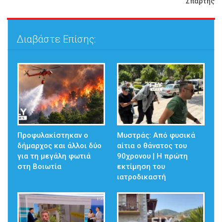
Σπάρτης
Διαβάστε Επίσης:
Προφυλακίστηκαν ο
Μυστράς: Από φυσικά
δήμαρχος και άλλοι δύο
αίτια ο θάνατος του
για τη μεγάλη φωτιά
90χρονου | Η πρώτη
στη Βοιωτία
εκτίμηση του
ιατροδικαστή