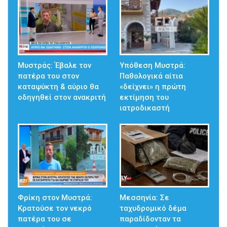
Μυστράς: Έβαλε τον
Υπόθεση Μυστρά:
πατέρα του στον
Παθολογικά αίτια
καταψύκτη & αύριο θα
«δείχνει» η πρώτη
οδηγηθεί στον ανακριτή
εκτίμηση του
ιατροδικαστή
Φρίκη στον Μυστρά:
Μεσσηνία: Σε
Κρατούσε τον νεκρό
ταχυδρομικό δέμα
πατέρα του σε
παραδίδονταν τα