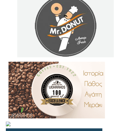
.
..
…