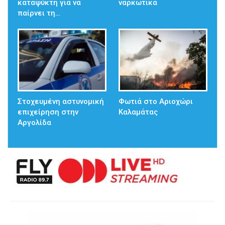
καταψύκτη για να
ναρκωτικά
παίρνει τη…
Στοχευμένη αστυνομική
Φωτιά στο Αριοχώρι
επιχείρηση στην
Καλαμάτας
Αργολίδα