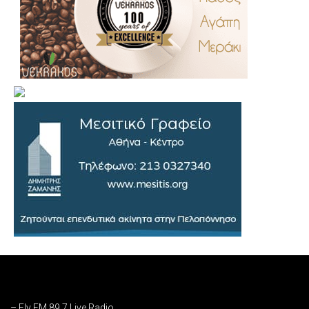
.
..
…
– Fly FM 89,7 Live Radio