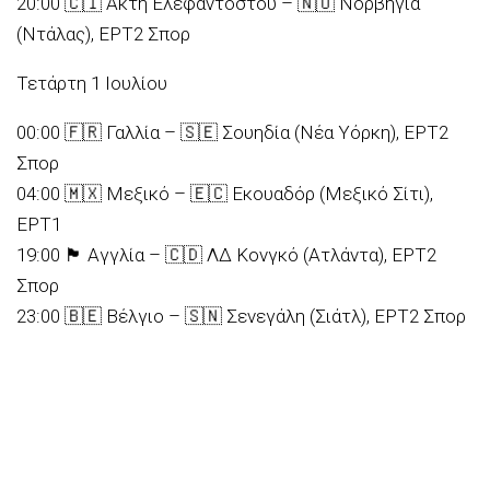
20:00 🇨🇮 Ακτή Ελεφαντοστού – 🇳🇴 Νορβηγία
(Ντάλας), ΕΡΤ2 Σπορ
Τετάρτη 1 Ιουλίου
00:00 🇫🇷 Γαλλία – 🇸🇪 Σουηδία (Νέα Υόρκη), ΕΡΤ2
Σπορ
04:00 🇲🇽 Μεξικό – 🇪🇨 Εκουαδόρ (Μεξικό Σίτι),
ΕΡΤ1
19:00 🏴󠁧󠁢󠁥󠁮󠁧󠁿 Αγγλία – 🇨🇩 ΛΔ Κονγκό (Ατλάντα), ΕΡΤ2
Σπορ
23:00 🇧🇪 Βέλγιο – 🇸🇳 Σενεγάλη (Σιάτλ), ΕΡΤ2 Σπορ