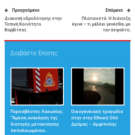
Προηγούμενο
Επόμενο
Διακοπή υδροδότησης στην
Πλατανιστά: Η διάνοιξη
Τοπική Κοινότητα
έγινε – τι μέλλει γενέσθαι με
Βαρβίτσας
την άσφαλτο;
Διαβάστε Επίσης:
Πυροσβέστες Λακωνίας:
Οικογενειακή τραγωδία
“Άμεση ανάκληση της
στην στην Εθνική Οδό
διαταγής μετακίνησης
Δράμας – Αμφίπολης
πεπαλαιωμένου…