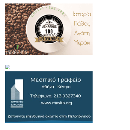
.
..
…