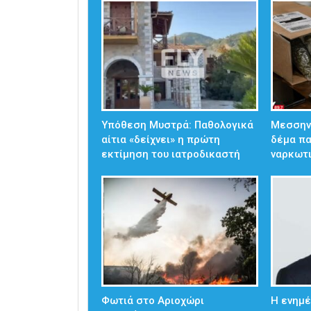
Υπόθεση Μυστρά: Παθολογικά
Μεσσηνί
αίτια «δείχνει» η πρώτη
δέμα πα
εκτίμηση του ιατροδικαστή
ναρκωτ
Φωτιά στο Αριοχώρι
Η ενημ