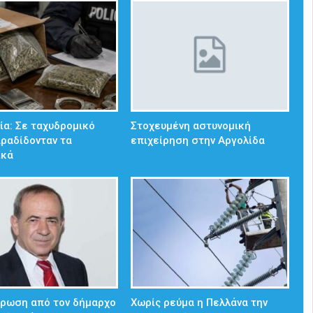
α: Σε ταχυδρομικό
Στοχευμένη αστυνομική
ραδίδονταν τα
επιχείρηση στην Αργολίδα
ικά
έρωση από τον δήμαρχο
Χωρίς ρεύμα η Πελλάνα την