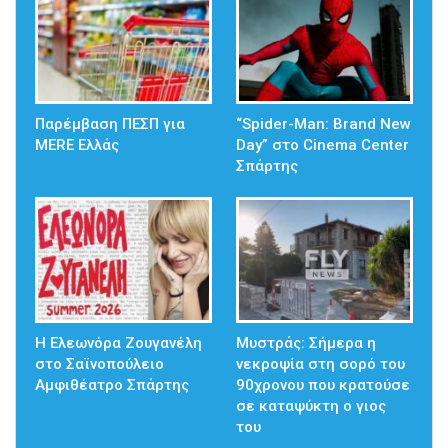
Παρέμβαση ΠΕΣΠ για
“Spider-Man: Brand New
MERE Ελλάς
Day” στο Cinema Center
Σπάρτης
Η Ελεωνόρα Ζουγανέλη
Mυστράς: Σήμερα η
στο Σαϊνοπούλειο
νεκροψία στη σορό του
Αμφιθέατρο Σπάρτης
90χρονου που κρατούσε
σε καταψύκτη ο γιος
του