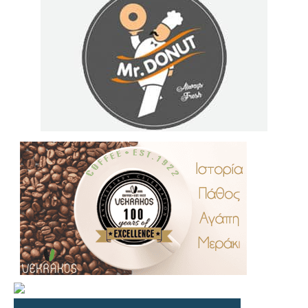
.
..
…