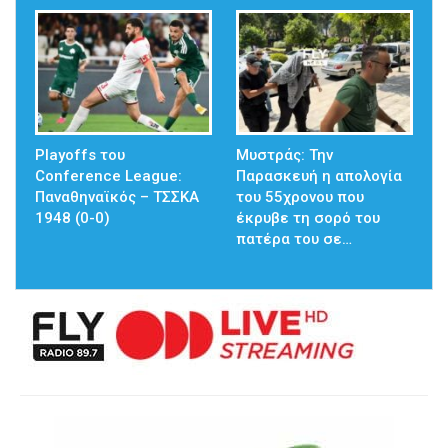
Playoffs του
Μυστράς: Την
Conference League:
Παρασκευή η απολογία
Παναθηναϊκός – ΤΣΣΚΑ
του 55χρονου που
1948 (0-0)
έκρυβε τη σορό του
πατέρα του σε…