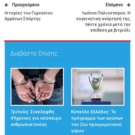
Προηγούμενο
Επόμενο
Ιστορίες του Γυμνασίου
Ιωάννα Παλιοσπύρου: Η
Αρρένων Σπάρτης
συγκινητική ανάρτησή της,
πέντε χρόνια μετά την
επίθεση με βιτριόλι
Διαβάστε Επίσης:
Τρίπολη: Συνελήφθη
Κύπελλο Ελλάδας: Το
49χρονος για απόπειρα
πρόγραμμα των αγώνων
ανθρωποκτονίας
του 2ου προκριματικού
γύρου