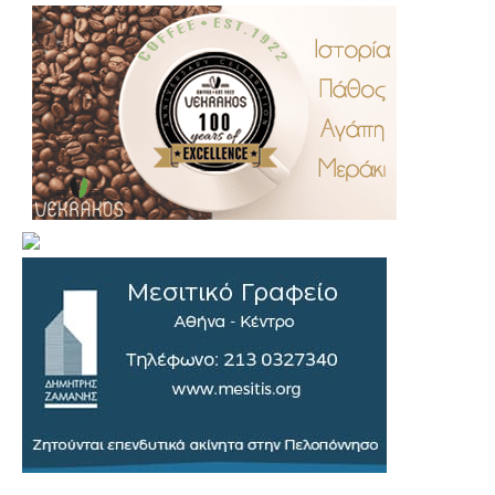
.
..
…