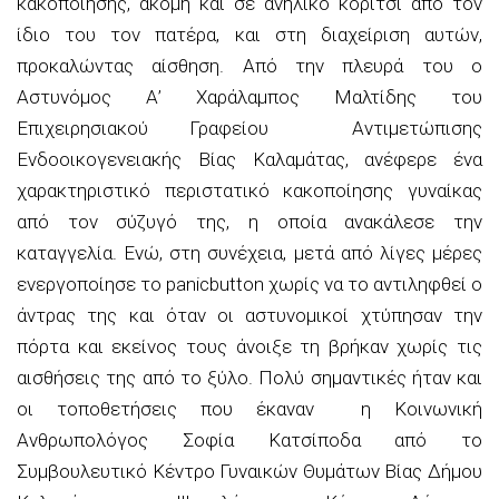
κακοποίησης, ακόμη και σε ανήλικο κορίτσι από τον
ίδιο του τον πατέρα, και στη διαχείριση αυτών,
προκαλώντας αίσθηση. Από την πλευρά του
ο
Αστυνόμος Α’ Χαράλαμπος
Μαλτίδης
του
Επιχειρησιακού Γραφείου Αντιμετώπισης
Ενδοοικογενειακής Βίας Καλαμάτας
, ανέφερε ένα
χαρακτηριστικό περιστατικό κακοποίησης γυναίκας
από τον σύζυγό της, η οποία ανακάλεσε την
καταγγελία. Ενώ, στη συνέχεια, μετά από λίγες μέρες
ενεργοποίησε το
panic
button
χωρίς να το αντιληφθεί ο
άντρας της και όταν οι αστυνομικοί χτύπησαν την
πόρτα και εκείνος τους άνοιξε τη βρήκαν χωρίς τις
αισθήσεις της από το ξύλο. Πολύ σημαντικές ήταν και
οι τοποθετήσεις που έκαναν
η Κοινωνική
Ανθρωπολόγος Σοφία
Κατσίποδα
από το
Συμβουλευτικό Κέντρο Γυναικών Θυμάτων Βίας Δήμου