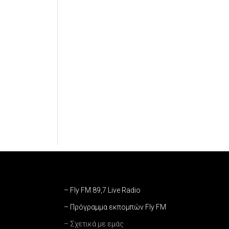
– Fly FM 89,7 Live Radio
– Πρόγραμμα εκπομπών Fly FM
– Σχετικά με εμάς