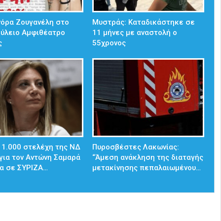
νόρα Ζουγανέλη στο
Μυστράς: Καταδικάστηκε σε
ούλειο Αμφιθέατρο
11 μήνες με αναστολή ο
ς
55χρονος
 1.000 στελέχη της ΝΔ
Πυροσβέστες Λακωνίας:
για τον Αντώνη Σαμαρά
“Άμεση ανάκληση της διαταγής
α σε ΣΥΡΙΖΑ…
μετακίνησης πεπαλαιωμένου…