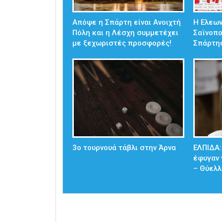
Απόψε η Σπάρτη είναι Ανοιχτή
Η Ελεω
Πόλη και η Λέσχη συμμετέχει
Σαϊνοπ
με ξεχωριστές προσφορές!
Σπάρτη
3ο τουρνουά τάβλι στην Άρνα
ΕΛΠΙΔΑ:
έφυγαν 
– Θύελλ