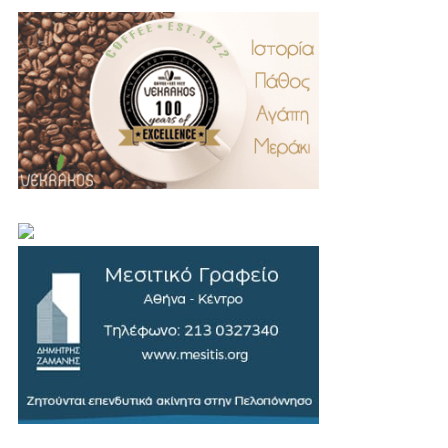
.
..
…