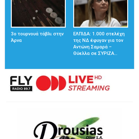
3ο τουρνουά τάβλι στην
ΕΛΠΙΔΑ: 1.000 στελέχη
Άρνα
της ΝΔ έφυγαν για τον
Αντώνη Σαμαρά –
Θύελλα σε ΣΥΡΙΖΑ…