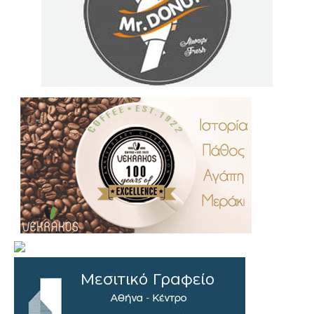
.
..
…