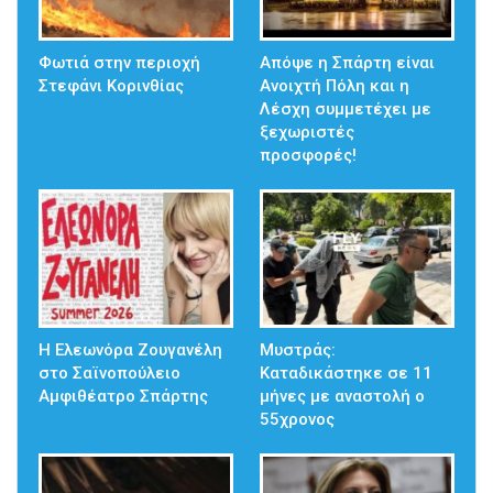
Φωτιά στην περιοχή
Απόψε η Σπάρτη είναι
Στεφάνι Κορινθίας
Ανοιχτή Πόλη και η
Λέσχη συμμετέχει με
ξεχωριστές
προσφορές!
Η Ελεωνόρα Ζουγανέλη
Μυστράς:
στο Σαϊνοπούλειο
Καταδικάστηκε σε 11
Αμφιθέατρο Σπάρτης
μήνες με αναστολή ο
55χρονος