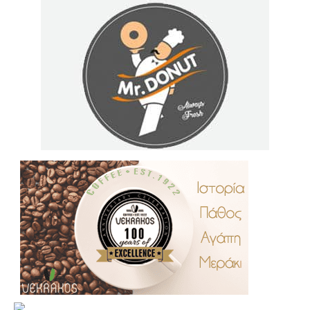
.
..
…