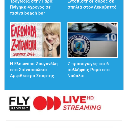
Τραγωδία στην Πάρο:
Εντοπίστηκε σορός σε
Πνίγηκε 4χρονος σε
σπηλιά στον Λυκαβηττό
πισίνα beach bar
Η Ελεωνόρα Ζουγανέλη
7 προσαγωγές και 6
στο Σαϊνοπούλειο
συλλήψεις Ρομά στο
Αμφιθέατρο Σπάρτης
Ναύπλιο