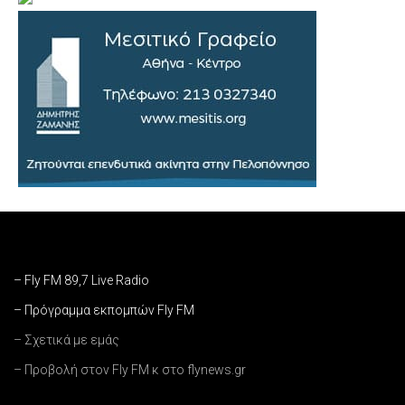
– Fly FM 89,7 Live Radio
– Πρόγραμμα εκπομπών Fly FM
– Σχετικά με εμάς
– Προβολή στον Fly FM κ στο flynews.gr