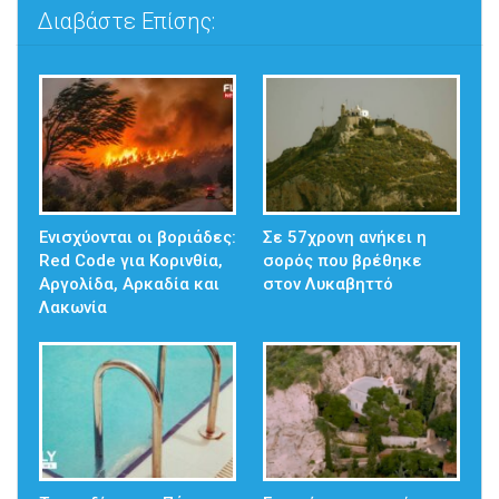
Διαβάστε Επίσης:
Ενισχύονται οι βοριάδες:
Σε 57χρονη ανήκει η
Red Code για Κορινθία,
σορός που βρέθηκε
Αργολίδα, Αρκαδία και
στον Λυκαβηττό
Λακωνία