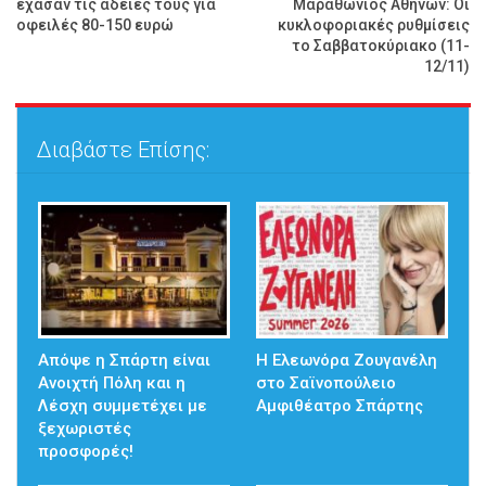
έχασαν τις άδειές τους για
Μαραθώνιος Αθηνών: Οι
οφειλές 80-150 ευρώ
κυκλοφοριακές ρυθμίσεις
το Σαββατοκύριακο (11-
12/11)
Διαβάστε Επίσης:
Απόψε η Σπάρτη είναι
Η Ελεωνόρα Ζουγανέλη
Ανοιχτή Πόλη και η
στο Σαϊνοπούλειο
Λέσχη συμμετέχει με
Αμφιθέατρο Σπάρτης
ξεχωριστές
προσφορές!