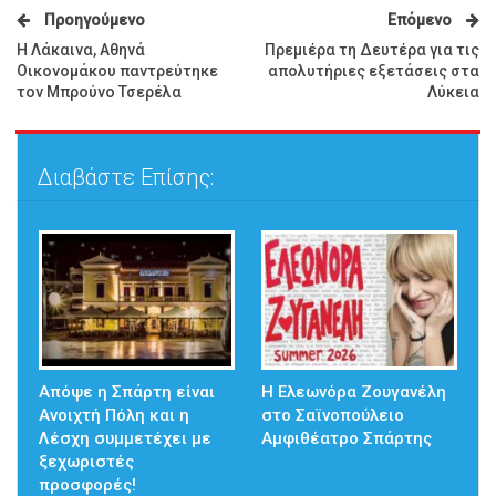
Προηγούμενο
Επόμενο
Η Λάκαινα, Αθηνά
Πρεμιέρα τη Δευτέρα για τις
Οικονομάκου παντρεύτηκε
απολυτήριες εξετάσεις στα
τον Μπρούνο Τσερέλα
Λύκεια
Διαβάστε Επίσης:
Απόψε η Σπάρτη είναι
Η Ελεωνόρα Ζουγανέλη
Ανοιχτή Πόλη και η
στο Σαϊνοπούλειο
Λέσχη συμμετέχει με
Αμφιθέατρο Σπάρτης
ξεχωριστές
προσφορές!