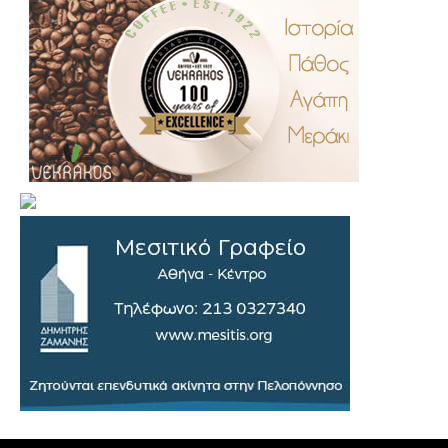
.
..
…