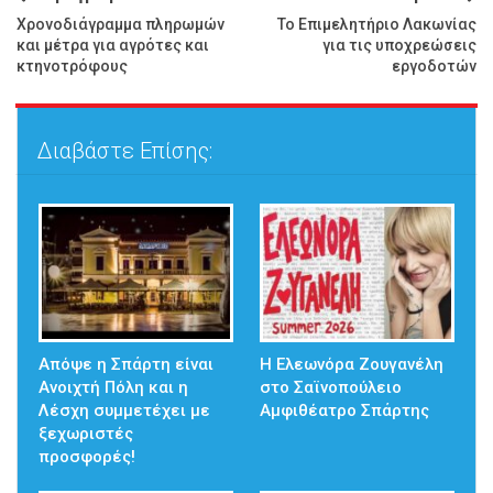
Χρονοδιάγραμμα πληρωμών
Το Επιμελητήριο Λακωνίας
και μέτρα για αγρότες και
για τις υποχρεώσεις
κτηνοτρόφους
εργοδοτών
Διαβάστε Επίσης:
Απόψε η Σπάρτη είναι
Η Ελεωνόρα Ζουγανέλη
Ανοιχτή Πόλη και η
στο Σαϊνοπούλειο
Λέσχη συμμετέχει με
Αμφιθέατρο Σπάρτης
ξεχωριστές
προσφορές!