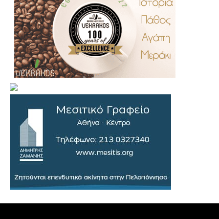
.
..
…