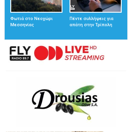
Φωτιά στο Νεοχώρι
Πέντε συλλήψεις για
Μεσσηνίας
απάτη στην Τρίπολη