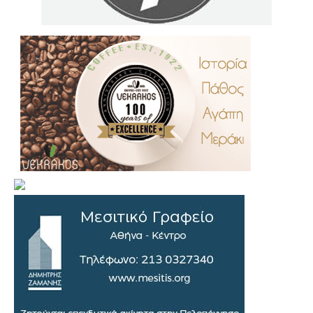
.
..
…