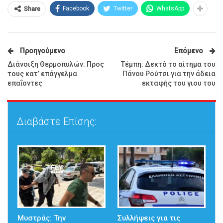
Facebook
Twitter
WhatsApp
Share
Προηγούμενο
Επόμενο
Διάνοιξη Θερμοπυλών: Προς
Τέμπη: Δεκτό το αίτημα του
τους κατ’ επάγγελμα
Πάνου Ρούτσι για την άδεια
επαΐοντες
εκταφής του γιου του
Διαβάστε Επίσης:
Μυστράς: Την
Συλλήψεις για τις