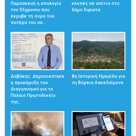
Παρασκευή η απολογία
κλοπές σε σπίτια στο
του 55χρονου που
δήμο Ευρώτα
έκρυβε τη σορό του
πατέρα του σε…
Δαβάκης: Δημοσιεύτηκε
8η Ιστορική Ημερίδα για
η προκήρυξη του
τη Βόρεια Λακεδαίμονα
Διαγωνισμού για το
Παλαιό Πρωτοδικείο
της…