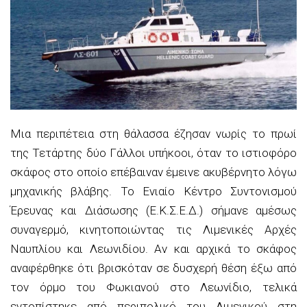
Μια περιπέτεια στη θάλασσα έζησαν νωρίς το πρωί
της Τετάρτης δύο Γάλλοι υπήκοοι, όταν το ιστιοφόρο
σκάφος στο οποίο επέβαιναν έμεινε ακυβέρνητο λόγω
μηχανικής βλάβης. Το Ενιαίο Κέντρο Συντονισμού
Έρευνας και Διάσωσης (Ε.Κ.Σ.Ε.Δ.) σήμανε αμέσως
συναγερμό, κινητοποιώντας τις Λιμενικές Αρχές
Ναυπλίου και Λεωνιδίου. Αν και αρχικά το σκάφος
αναφέρθηκε ότι βρισκόταν σε δυσχερή θέση έξω από
τον όρμο του Φωκιανού στο Λεωνίδιο, τελικά
εντοπίστηκε από περιπολικό του Λιμενικού στη