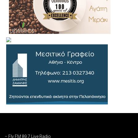
.
..
…
– Fly FM 89,7 Live Radio