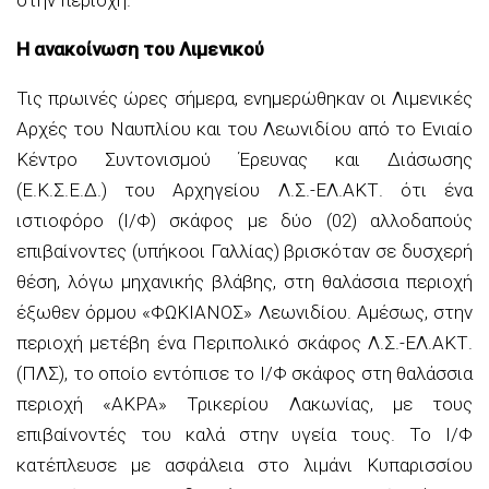
Η ανακοίνωση του Λιμενικού
Τις πρωινές ώρες σήμερα, ενημερώθηκαν οι Λιμενικές
Αρχές του Ναυπλίου και του Λεωνιδίου από το Ενιαίο
Κέντρο Συντονισμού Έρευνας και Διάσωσης
(Ε.Κ.Σ.Ε.Δ.) του Αρχηγείου Λ.Σ.-ΕΛ.ΑΚΤ. ότι ένα
ιστιοφόρο (Ι/Φ) σκάφος με δύο (02) αλλοδαπούς
επιβαίνοντες (υπήκοοι Γαλλίας) βρισκόταν σε δυσχερή
θέση, λόγω μηχανικής βλάβης, στη θαλάσσια περιοχή
έξωθεν όρμου «ΦΩΚΙΑΝΟΣ» Λεωνιδίου. Αμέσως, στην
περιοχή μετέβη ένα Περιπολικό σκάφος Λ.Σ.-ΕΛ.ΑΚΤ.
(ΠΛΣ), το οποίο εντόπισε το Ι/Φ σκάφος στη θαλάσσια
περιοχή «ΑΚΡΑ» Τρικερίου Λακωνίας, με τους
επιβαίνοντές του καλά στην υγεία τους. Το Ι/Φ
κατέπλευσε με ασφάλεια στο λιμάνι Κυπαρισσίου