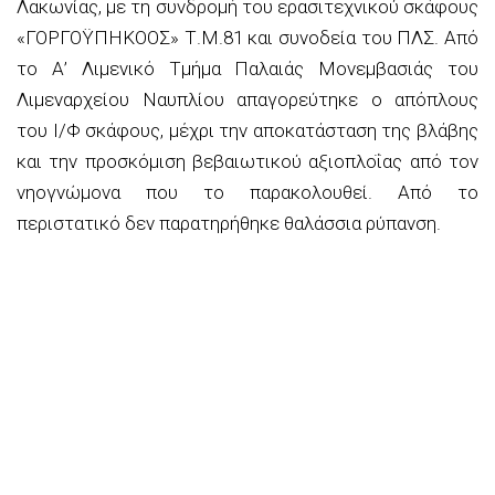
Λακωνίας, με τη συνδρομή του ερασιτεχνικού σκάφους
«ΓΟΡΓΟΫΠΗΚΟΟΣ» Τ.Μ.81 και συνοδεία του ΠΛΣ. Από
το Α’ Λιμενικό Τμήμα Παλαιάς Μονεμβασιάς του
Λιμεναρχείου Ναυπλίου απαγορεύτηκε ο απόπλους
του Ι/Φ σκάφους, μέχρι την αποκατάσταση της βλάβης
και την προσκόμιση βεβαιωτικού αξιοπλοΐας από τον
νηογνώμονα που το παρακολουθεί. Από το
περιστατικό δεν παρατηρήθηκε θαλάσσια ρύπανση.