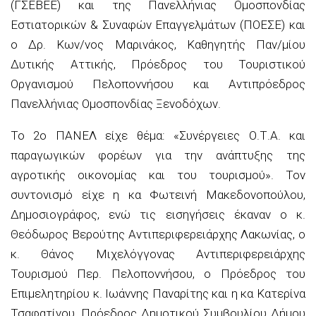
(ΓΣΕΒΕΕ) και της Πανελλήνιας Ομοσπονδίας
Εστιατορικών & Συναφών Επαγγελμάτων (ΠΟΕΣΕ) και
ο Δρ. Κων/νος Μαρινάκος, Καθηγητής Παν/μίου
Δυτικής Αττικής, Πρόεδρος του Τουριστικού
Οργανισμού Πελοποννήσου και Αντιπρόεδρος
Πανελλήνιας Ομοσπονδίας Ξενοδόχων.
Το 2ο ΠΑΝΕΛ είχε θέμα: «Συνέργειες Ο.Τ.Α. και
παραγωγικών φορέων για την ανάπτυξης της
αγροτικής οικονομίας και του τουρισμού». Τον
συντονισμό είχε η κα Φωτεινή Μακεδονοπούλου,
Δημοσιογράφος, ενώ τις εισηγήσεις έκαναν ο κ.
Θεόδωρος Βερούτης Αντιπεριφερειάρχης Λακωνίας, ο
κ. Θάνος Μιχελόγγονας Αντιπεριφερειάρχης
Τουρισμού Περ. Πελοποννήσου, ο Πρόεδρος του
Επιμελητηρίου κ. Ιωάννης Παναρίτης και η κα Κατερίνα
Τσαφατίνου, Πρόεδρος Δημοτικού Συμβουλίου Δήμου