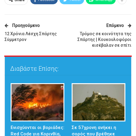
Share
Προηγούμενο
Επόμενο
12 Χρόνια Λέσχη Σπάρτης
Τρόμος σε κοινότητα της
Σύμμετρον
Σπάρτης | Κουκουλοφόροι
εισέβαλαν σε σπίτι
Διαβάστε Επίσης:
Ενισχύονται οι βοριάδες:
Σε 57χρονη ανήκει η
Red Code για Κορινθία,
σορός που βρέθηκε