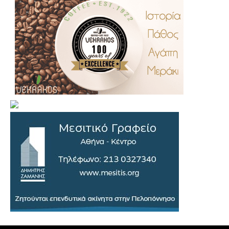
.
..
…