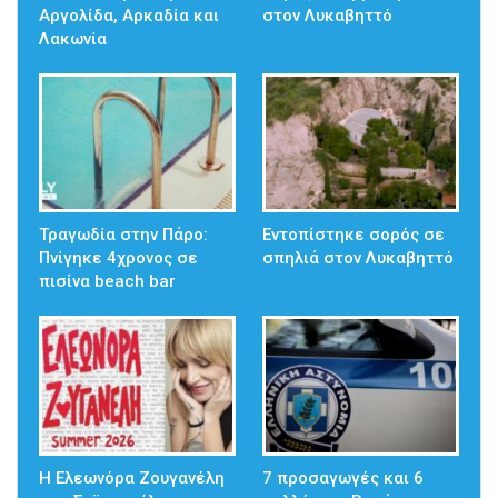
Αργολίδα, Αρκαδία και
στον Λυκαβηττό
Λακωνία
Τραγωδία στην Πάρο:
Εντοπίστηκε σορός σε
Πνίγηκε 4χρονος σε
σπηλιά στον Λυκαβηττό
πισίνα beach bar
Η Ελεωνόρα Ζουγανέλη
7 προσαγωγές και 6