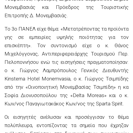
Μονεμβασιάς και Πρόεδρος της Τουριστικής
Επιτροπής Δ. Μονεμβασιάς.
Το 3ο ΠΑΝΕΛ είχε θέμα: «Μετατρέποντας τα προϊόντα
γης σε εμπειρίες υψηλής ποιότητας για τον
επισκέπτη». Τον συντονισμό είχε ο κ. Θάνος
Μιχελόγγονας, Αντιπεριφερειάρχης Τουρισμού Περ.
Πελοποννήσου ενώ τις εισηγήσεις πραγματοποίησαν:
ο κ. Γιώργος Λαμπρόπουλος Γενικός Διευθυντής
Kinsterna Hotel Monemvasia, ο κ. Γιώργος Τσιμπίδης
από την «Οινοποιητική Μονεμβασίας Τσιμπίδη» η κα
Σοφία Διονυσοπούλου της «Delta Moreas» και ο κ.
Κων/νος Παναγιωτακάκος Κων/νος της Sparta Spirit.
Οι εισηγητές ανέλυσαν και προσέγγισαν το θέμα
πολύπλευρα, εντοπίζοντας τα σημεία που έχρηζαν