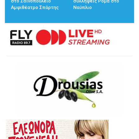
στο Σαϊνοπούλειο
συλλήψεις Ρομά στο
Αμφιθέατρο Σπάρτης
Ναύπλιο