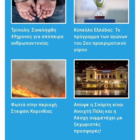
Τρίπολη: Συνελήφθη
Κύπελλο Ελλάδας: Το
49χρονος για απόπειρα
πρόγραμμα των αγώνων
ανθρωποκτονίας
του 2ου προκριματικού
γύρου
Φωτιά στην περιοχή
Απόψε η Σπάρτη είναι
Στεφάνι Κορινθίας
Ανοιχτή Πόλη και η
Λέσχη συμμετέχει με
ξεχωριστές
προσφορές!