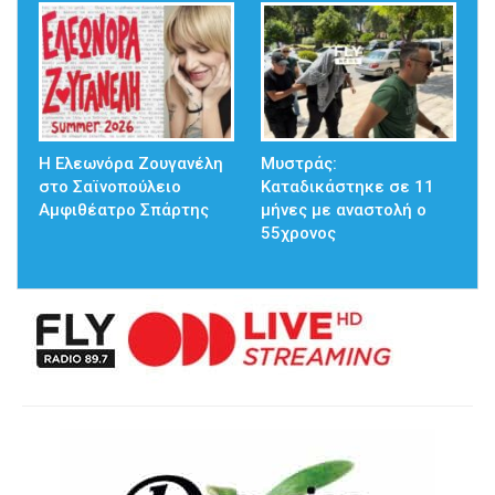
Η Ελεωνόρα Ζουγανέλη
Μυστράς:
στο Σαϊνοπούλειο
Καταδικάστηκε σε 11
Αμφιθέατρο Σπάρτης
μήνες με αναστολή ο
55χρονος