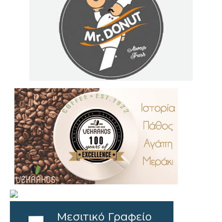
.
..
…