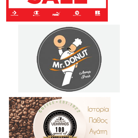
.
..
…