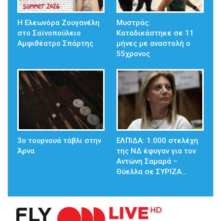
Η Ελεωνόρα Ζουγανέλη
Μυστράς:
στο Σαϊνοπούλειο
Καταδικάστηκε σε 11
Αμφιθέατρο Σπάρτης
μήνες με αναστολή ο
55χρονος
3ο τουρνουά τάβλι στην
ΕΛΠΙΔΑ: 1.000 στελέχη
Άρνα
της ΝΔ έφυγαν για τον
Αντώνη Σαμαρά –
Θύελλα σε ΣΥΡΙΖΑ…