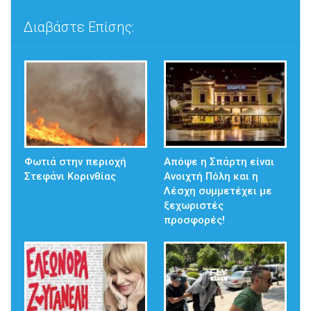
Διαβάστε Επίσης:
Φωτιά στην περιοχή
Απόψε η Σπάρτη είναι
Στεφάνι Κορινθίας
Ανοιχτή Πόλη και η
Λέσχη συμμετέχει με
ξεχωριστές
προσφορές!