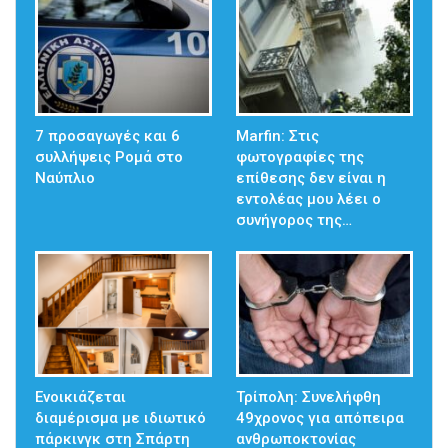
7 προσαγωγές και 6
Marfin: Στις
συλλήψεις Ρομά στο
φωτογραφίες της
Ναύπλιο
επίθεσης δεν είναι η
εντολέας μου λέει ο
συνήγορος της…
Ενοικιάζεται
Τρίπολη: Συνελήφθη
διαμέρισμα με ιδιωτικό
49χρονος για απόπειρα
πάρκινγκ στη Σπάρτη
ανθρωποκτονίας