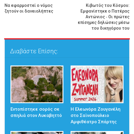
Να εφαρμοστεί ο νόμος
Κιβωτός του Κόσμου:
ζητούν οι δανειολήπτες
Εμφανίστηκε ο Πατέρας
Αντώνιος ‑ Οι πρώτες
επίσημες δηλώσεις μέσω
του δικηγόρου του
Διαβάστε Επίσης:
Εντοπίστηκε σορός σε
Η Ελεωνόρα Ζουγανέλη
σπηλιά στον Λυκαβηττό
στο Σαϊνοπούλειο
Αμφιθέατρο Σπάρτης