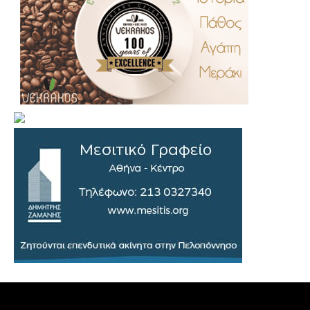
.
..
…