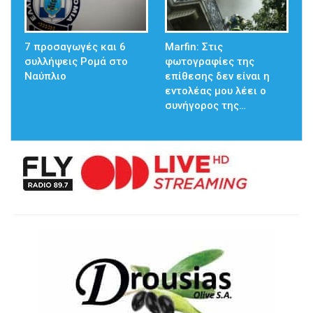
7 προσαγωγές και 6
Marfin: Στις
συλλήψεις Ρομά στο
φωτογραφίες της
Ναύπλιο
επίθεσης δεν είναι η
εντολέας μου λέει ο
συνήγορος της…