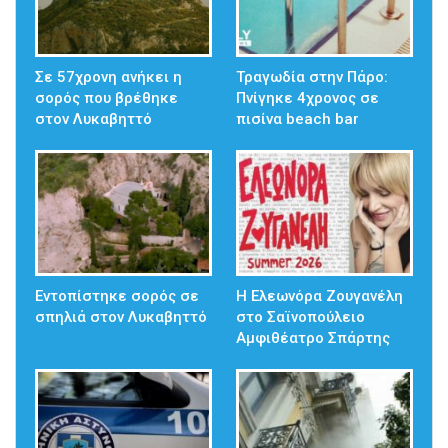
Σε 57χρονη ανήκει η
Τραγωδία στην Πάρο:
σορός που βρέθηκε
Πνίγηκε 4χρονος σε
στον Λυκαβηττό
πισίνα beach bar
Εντοπίστηκε σορός σε
Η Ελεωνόρα Ζουγανέλη
σπηλιά στον Λυκαβηττό
στο Σαϊνοπούλειο
Αμφιθέατρο Σπάρτης