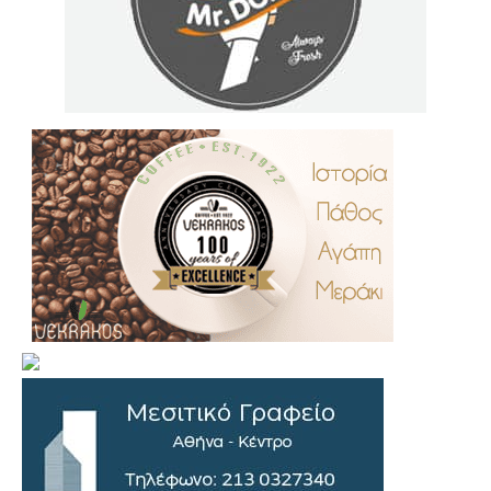
.
..
…