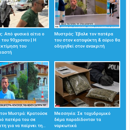
: Από φυσικά αίτια ο
Μυστράς: Έβαλε τον πατέρα
 του 90χρονου | Η
του στον καταψύκτη & αύριο θα
εκτίμηση του
οδηγηθεί στον ανακριτή
ικαστή
στον Μυστρά: Κρατούσε
Μεσσηνία: Σε ταχυδρομικό
ρό πατέρα του σε
δέμα παραδίδονταν τα
τη για να παίρνει τη…
ναρκωτικά