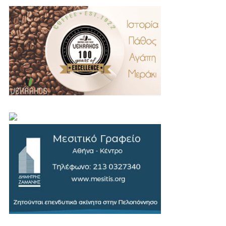
.
..
…