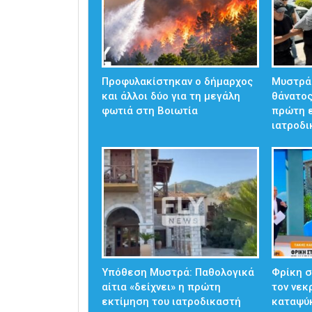
Προφυλακίστηκαν ο δήμαρχος
Μυστράς
και άλλοι δύο για τη μεγάλη
θάνατος
φωτιά στη Βοιωτία
πρώτη 
ιατροδ
Υπόθεση Μυστρά: Παθολογικά
Φρίκη 
αίτια «δείχνει» η πρώτη
τον νεκ
εκτίμηση του ιατροδικαστή
καταψύκ