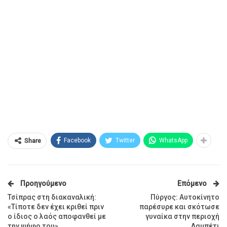
Facebook
Twitter
WhatsApp
Share
Προηγούμενο
Επόμενο
Τσίπρας στη διακαναλική:
Πύργος: Αυτοκίνητο
«Τίποτε δεν έχει κριθεί πριν
παρέσυρε και σκότωσε
ο ίδιος ο λαός αποφανθεί με
γυναίκα στην περιοχή
την ψήφο του»
Λαμπέτι