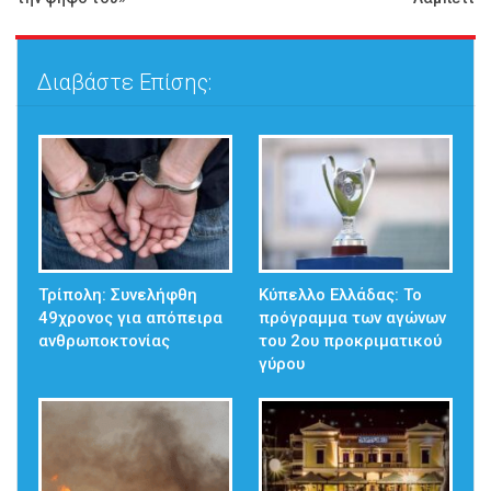
Διαβάστε Επίσης:
Τρίπολη: Συνελήφθη
Κύπελλο Ελλάδας: Το
49χρονος για απόπειρα
πρόγραμμα των αγώνων
ανθρωποκτονίας
του 2ου προκριματικού
γύρου