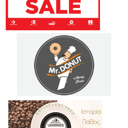
.
..
…