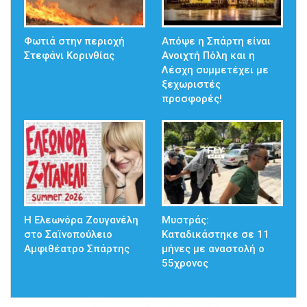
Φωτιά στην περιοχή
Απόψε η Σπάρτη είναι
Στεφάνι Κορινθίας
Ανοιχτή Πόλη και η
Λέσχη συμμετέχει με
ξεχωριστές
προσφορές!
Η Ελεωνόρα Ζουγανέλη
Μυστράς:
στο Σαϊνοπούλειο
Καταδικάστηκε σε 11
Αμφιθέατρο Σπάρτης
μήνες με αναστολή ο
55χρονος