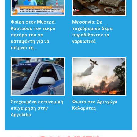
Φρίκη στον Μυστρά:
Μεσσηνία: Σε
Κρατούσε τον νεκρό
ταχυδρομικό δέμα
πατέρα του σε
παραδίδονταν τα
καταψύκτη για να
ναρκωτικά
παίρνει τη…
Στοχευμένη αστυνομική
Φωτιά στο Αριοχώρι
επιχείρηση στην
Καλαμάτας
Αργολίδα