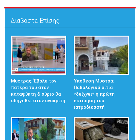
Διαβάστε Επίσης:
Μυστράς: Έβαλε τον
Υπόθεση Μυστρά:
πατέρα του στον
Παθολογικά αίτια
καταψύκτη & αύριο θα
«δείχνει» η πρώτη
οδηγηθεί στον ανακριτή
εκτίμηση του
ιατροδικαστή