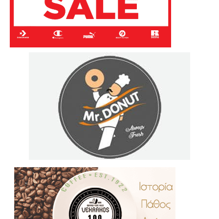
.
..
…