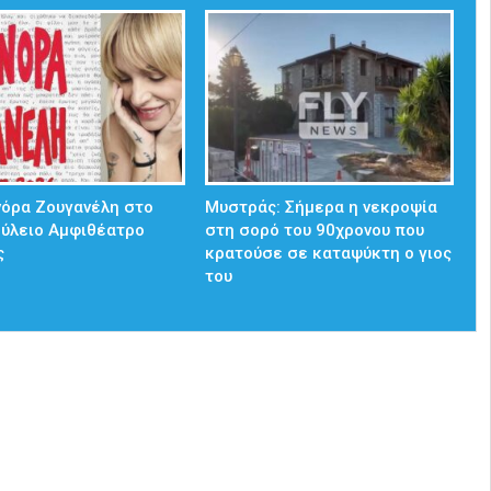
νόρα Ζουγανέλη στο
Mυστράς: Σήμερα η νεκροψία
ούλειο Αμφιθέατρο
στη σορό του 90χρονου που
ς
κρατούσε σε καταψύκτη ο γιος
του