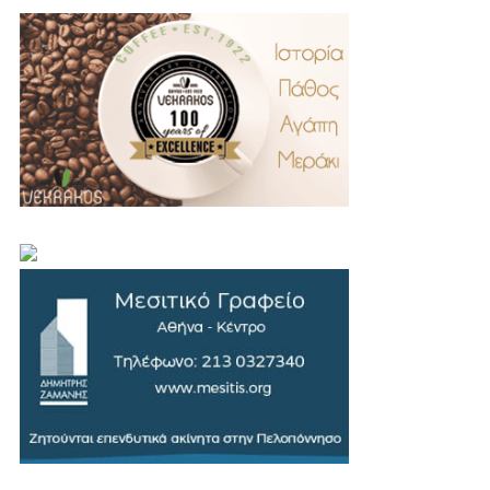
.
..
…