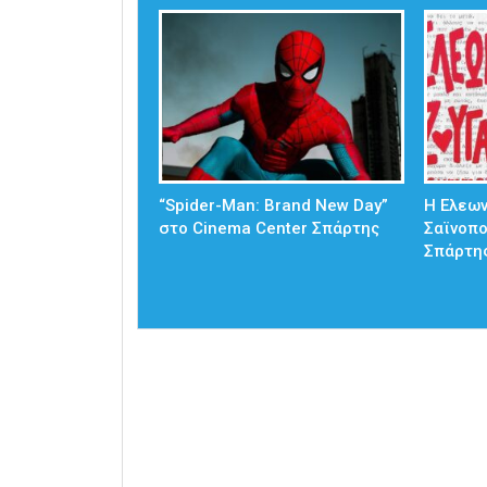
“Spider-Man: Brand New Day”
Η Ελεω
στο Cinema Center Σπάρτης
Σαϊνοπ
Σπάρτη