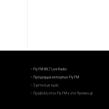
– Fly FM 89,7 Live Radio
– Πρόγραμμα εκπομπών Fly FM
– Σχετικά με εμάς
– Προβολή στον Fly FM κ στο flynews.gr