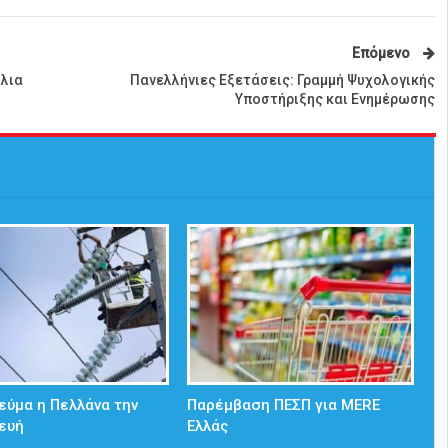
Επόμενο
λια
Πανελλήνιες Εξετάσεις: Γραμμή Ψυχολογικής
Υποστήριξης και Ενημέρωσης
εύμα η Πελλάνα την
Παρέμβαση ΠΕΣΠ για MERE
ευή
Ελλάς