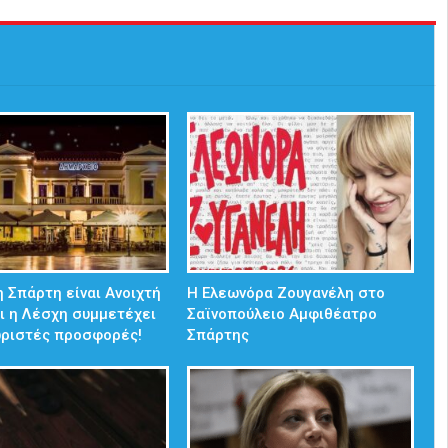
 Σπάρτη είναι Ανοιχτή
Η Ελεωνόρα Ζουγανέλη στο
ι η Λέσχη συμμετέχει
Σαϊνοπούλειο Αμφιθέατρο
ωριστές προσφορές!
Σπάρτης