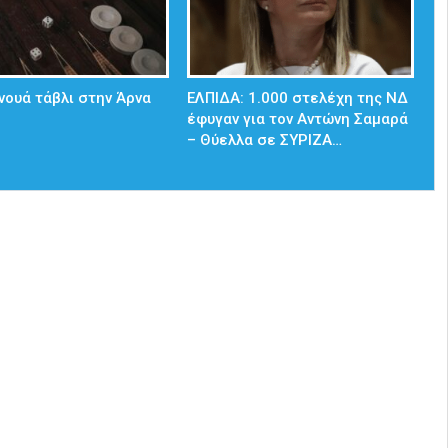
νουά τάβλι στην Άρνα
ΕΛΠΙΔΑ: 1.000 στελέχη της ΝΔ
έφυγαν για τον Αντώνη Σαμαρά
– Θύελλα σε ΣΥΡΙΖΑ…