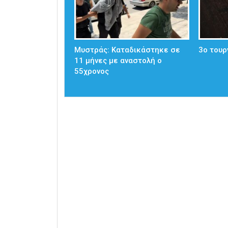
Μυστράς: Καταδικάστηκε σε
3ο τουρ
11 μήνες με αναστολή ο
55χρονος