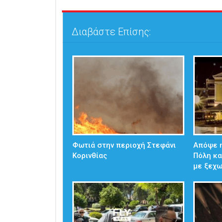
Διαβάστε Επίσης:
Φωτιά στην περιοχή Στεφάνι
Απόψε η
Κορινθίας
Πόλη κα
με ξεχ