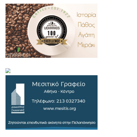
.
..
…