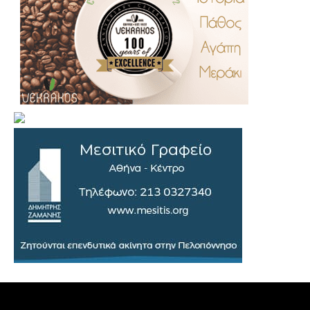
.
..
…