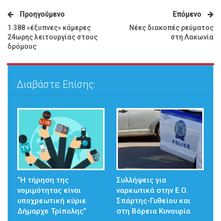
Προηγούμενο
Επόμενο
1.388 «έξυπνες» κάμερες
Νέες διακοπές ρεύματος
24ωρης λειτουργίας στους
στη Λακωνία
δρόμους
Διαβάστε Επίσης:
“Η τήρηση της
Συλλήψεις για
νομιμότητας είναι
ναρκωτικά στην Ε.Ο.
υποχρεωτική κύριε
Σπάρτης-Γυθείου και
Δήμαρχε Τρίπολης”
στη Βόρεια Κυνουρία