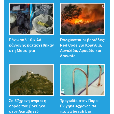
Πάνω από 10 κιλά
Ενισχύονται οι βοριάδες:
κάνναβης κατασχέθηκαν
Red Code για Κορινθία,
στη Μεσσηνία
Αργολίδα, Αρκαδία και
Λακωνία
Σε 57χρονη ανήκει η
Τραγωδία στην Πάρο:
σορός που βρέθηκε
Πνίγηκε 4χρονος σε
στον Λυκαβηττό
πισίνα beach bar