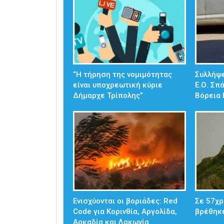
“Η τήρηση της νομιμότητας
Συλλήψε
είναι υποχρεωτική κύριε
Ε.Ο. Σπ
Δήμαρχε Τρίπολης”
Βόρεια 
Ενισχύονται οι βοριάδες: Red
Σε 57χρ
Code για Κορινθία, Αργολίδα,
βρέθηκ
Αρκαδία και Λακωνία