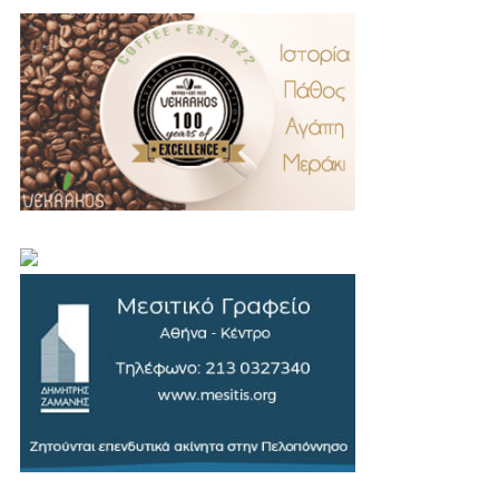
.
..
…