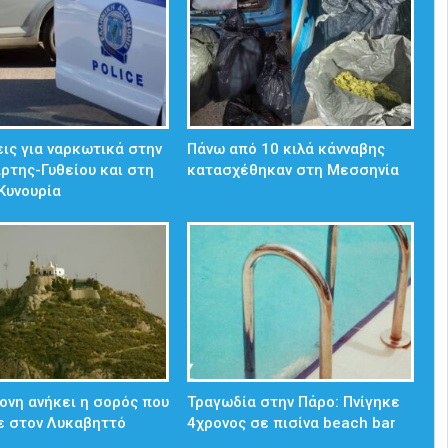
ις για ναρκωτικά στην
Πάνω από 10 κιλά κάνναβης
άρτης-Γυθείου και στη
κατασχέθηκαν στη Μεσσηνία
Κυνουρία
ονη ανήκει η σορός που
Τραγωδία στην Πάρο: Πνίγηκε
ε στον Λυκαβηττό
4χρονος σε πισίνα beach bar