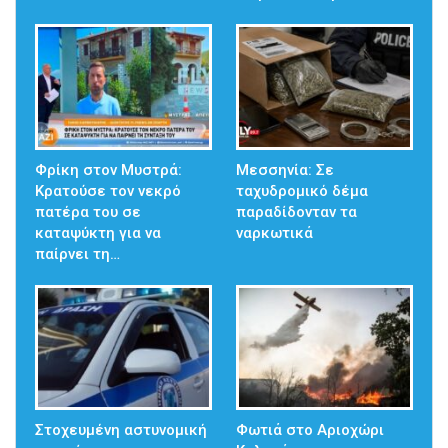
Φρίκη στον Μυστρά:
Μεσσηνία: Σε
Κρατούσε τον νεκρό
ταχυδρομικό δέμα
πατέρα του σε
παραδίδονταν τα
καταψύκτη για να
ναρκωτικά
παίρνει τη…
Στοχευμένη αστυνομική
Φωτιά στο Αριοχώρι