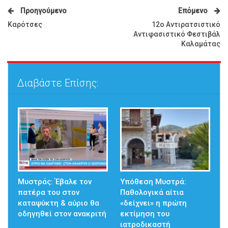
Προηγούμενο
Επόμενο
Καρότσες
12ο Αντιρατσιστικό
Αντιφασιστικό Φεστιβάλ
Καλαμάτας
Διαβάστε Επίσης:
Μυστράς: Έβαλε τον
Υπόθεση Μυστρά:
πατέρα του στον
Παθολογικά αίτια
καταψύκτη & αύριο θα
«δείχνει» η πρώτη
οδηγηθεί στον ανακριτή
εκτίμηση του
ιατροδικαστή