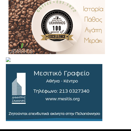
.
..
…