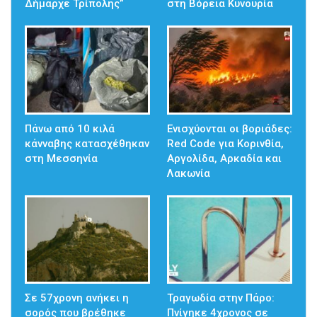
Δήμαρχε Τρίπολης”
στη Βόρεια Κυνουρία
Πάνω από 10 κιλά
Ενισχύονται οι βοριάδες:
κάνναβης κατασχέθηκαν
Red Code για Κορινθία,
στη Μεσσηνία
Αργολίδα, Αρκαδία και
Λακωνία
Σε 57χρονη ανήκει η
Τραγωδία στην Πάρο:
σορός που βρέθηκε
Πνίγηκε 4χρονος σε