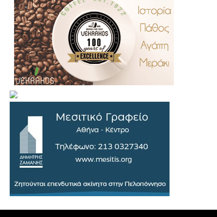
.
..
…