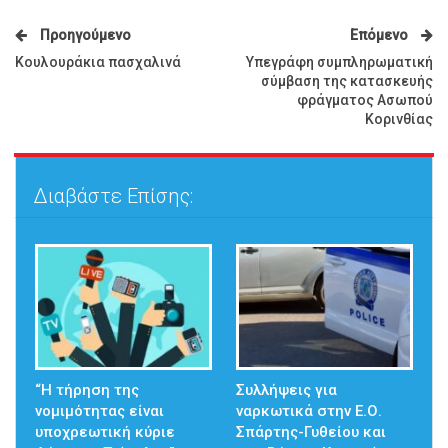
Προηγούμενο
Επόμενο
Κουλουράκια πασχαλινά
Υπεγράφη συμπληρωματική
σύμβαση της κατασκευής
φράγματος Ασωπού
Κορινθίας
Διαβάστε Επίσης:
“Η τήρηση της
Συλλήψεις για
νομιμότητας είναι
ναρκωτικά στην Ε.Ο.
υποχρεωτική κύριε
Σπάρτης-Γυθείου και