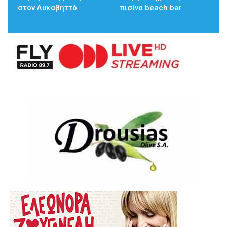
στον Λυκαβηττό
πισίνα beach bar