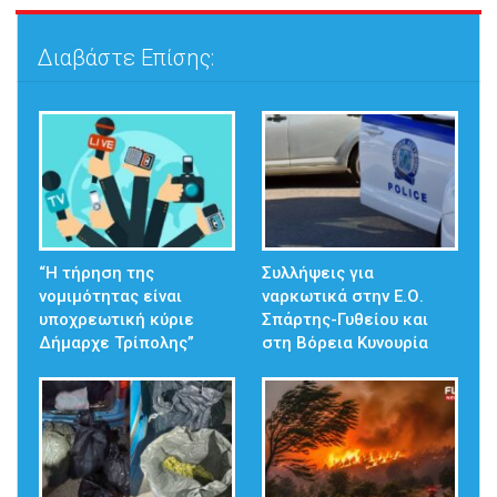
Διαβάστε Επίσης:
“Η τήρηση της
Συλλήψεις για
νομιμότητας είναι
ναρκωτικά στην Ε.Ο.
υποχρεωτική κύριε
Σπάρτης-Γυθείου και
Δήμαρχε Τρίπολης”
στη Βόρεια Κυνουρία