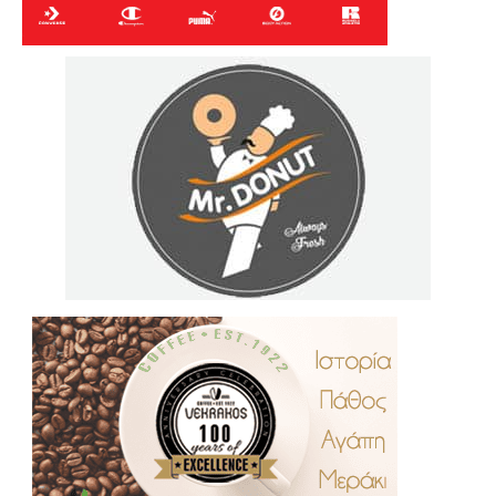
.
..
…