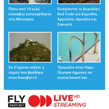
Πάνω από 10 κιλά
Ενισχύονται οι βοριάδες:
κάνναβης κατασχέθηκαν
Red Code για Κορινθία,
στη Μεσσηνία
Αργολίδα, Αρκαδία και
Λακωνία
Σε 57χρονη ανήκει η
Τραγωδία στην Πάρο:
σορός που βρέθηκε
Πνίγηκε 4χρονος σε
στον Λυκαβηττό
πισίνα beach bar