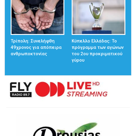
Τρίπολη: Συνελήφθη
Κύπελλο Ελλάδας: Το
49χρονος για απόπειρα
πρόγραμμα των αγώνων
ανθρωποκτονίας
του 2ου προκριματικού
γύρου