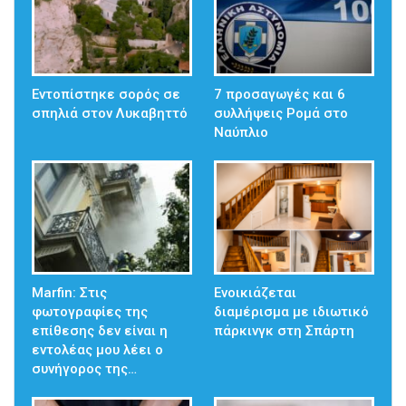
Εντοπίστηκε σορός σε
7 προσαγωγές και 6
σπηλιά στον Λυκαβηττό
συλλήψεις Ρομά στο
Ναύπλιο
Marfin: Στις
Ενοικιάζεται
φωτογραφίες της
διαμέρισμα με ιδιωτικό
επίθεσης δεν είναι η
πάρκινγκ στη Σπάρτη
εντολέας μου λέει ο
συνήγορος της…