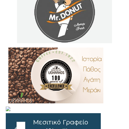
.
..
…