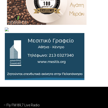
.
..
…
– Fly FM 89,7 Live Radio