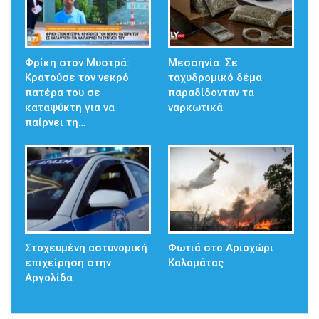
Φρίκη στον Μυστρά:
Μεσσηνία: Σε
Κρατούσε τον νεκρό
ταχυδρομικό δέμα
πατέρα του σε
παραδίδονταν τα
καταψύκτη για να
ναρκωτικά
παίρνει τη…
Στοχευμένη αστυνομική
Φωτιά στο Αριοχώρι
επιχείρηση στην
Καλαμάτας
Αργολίδα