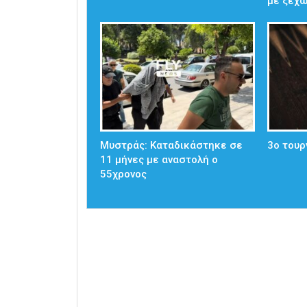
με ξεχ
Μυστράς: Καταδικάστηκε σε
3ο τουρ
11 μήνες με αναστολή ο
55χρονος