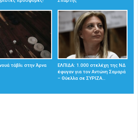
ωριστές προσφορές!
Σπάρτης
νουά τάβλι στην Άρνα
ΕΛΠΙΔΑ: 1.000 στελέχη της ΝΔ
έφυγαν για τον Αντώνη Σαμαρά
– Θύελλα σε ΣΥΡΙΖΑ…