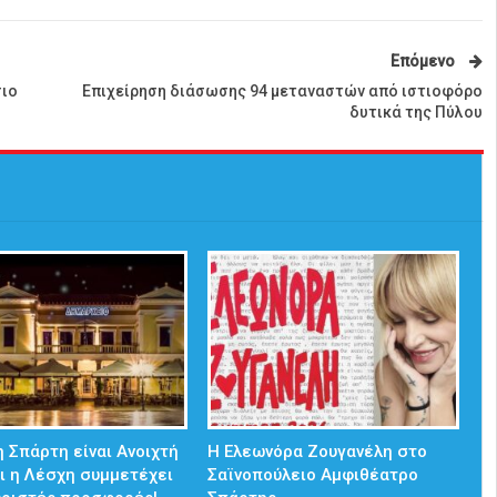
Επόμενο
σιο
Επιχείρηση διάσωσης 94 μεταναστών από ιστιοφόρο
δυτικά της Πύλου
 Σπάρτη είναι Ανοιχτή
Η Ελεωνόρα Ζουγανέλη στο
ι η Λέσχη συμμετέχει
Σαϊνοπούλειο Αμφιθέατρο