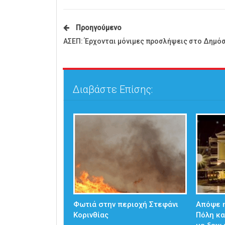
Προηγούμενο
ΑΣΕΠ: Έρχονται μόνιμες προσλήψεις στο Δημό
Διαβάστε Επίσης:
Φωτιά στην περιοχή Στεφάνι
Απόψε η
Κορινθίας
Πόλη κα