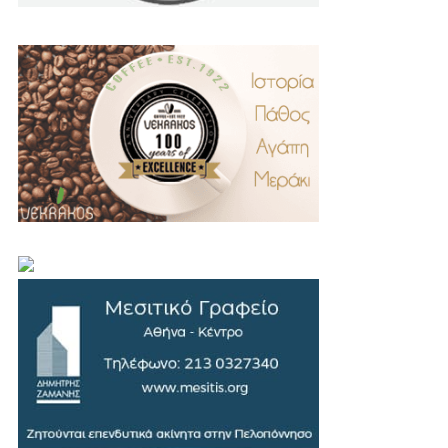
.
..
…