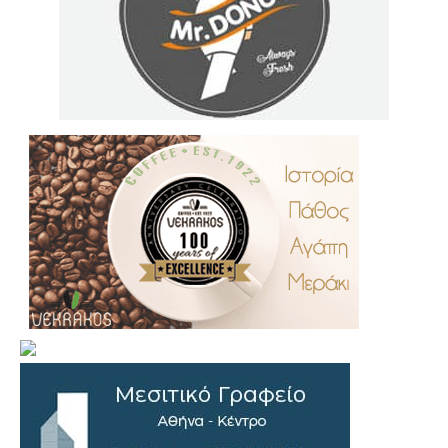
.
..
…