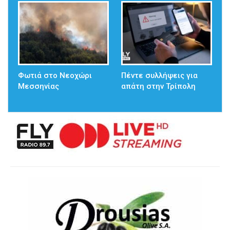
Φωτιά στο Νεοχώρι
Πέντε συλλήψεις για
Μεσσηνίας
απάτη στην Τρίπολη