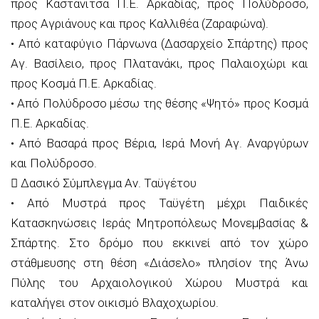
προς Καστάνιτσα Π.Ε. Αρκαδίας, προς Πολύδροσο,
προς Αγριάνους και προς Καλλιθέα (Ζαραφώνα).
• Από καταφύγιο Πάρνωνα (Δασαρχείο Σπάρτης) προς
Αγ. Βασίλειο, προς Πλατανάκι, προς Παλαιοχώρι και
προς Κοσµά Π.Ε. Αρκαδίας.
• Από Πολύδροσο µέσω της θέσης «Ψητό» προς Κοσµά
Π.Ε. Αρκαδίας.
• Από Βασαρά προς Βέρια, Ιερά Μονή Αγ. Αναργύρων
και Πολύδροσο.
 Δασικό Σύμπλεγμα Αν. Ταϋγέτου
• Από Μυστρά προς Ταϋγέτη μέχρι Παιδικές
Κατασκηνώσεις Ιεράς Μητροπόλεως Μονεμβασίας &
Σπάρτης. Στο δρόμο που εκκινεί από τον χώρο
στάθμευσης στη θέση «Διάσελο» πλησίον της Άνω
Πύλης του Αρχαιολογικού Χώρου Μυστρά και
καταλήγει στον οικισμό Βλαχοχωρίου.