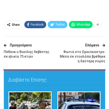
Facebook
Twitter
WhatsApp
Share
Προηγούμενο
Επόμενο
Πέθανε ο Βασίλης Λεβέντης
Φωτιά στο Ωραιόκαστρο:
σε ηλικία 75 ετών
Μέσα σε ντουλάπα βρέθηκε
η δεύτερη σορός
Διαβάστε Επίσης: