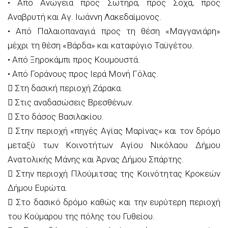
• Από Ανώγεια προς Σωτήρα, προς Σοχά, προς
Αναβρυτή και Αγ. Ιωάννη Λακεδαίμονος.
• Από Παλαιοπαναγιά προς τη θέση «Μαγγανιάρη»
µέχρι τη θέση «Βάρδα» και καταφύγιο Ταϋγέτου.
• Από Ξηροκάµπι προς Κουµουστά.
• Από Γοράνους προς Ιερά Μονή Γόλας.
 Στη δασική περιοχή Ζάρακα.
 Στις αναδασώσεις Βρεσθένων.
 Στο δάσος Βασιλακίου.
 Στην περιοχή «πηγές Αγίας Μαρίνας» και τον δρόμο
μεταξύ των Κοινοτήτων Αγίου Νικόλαου Δήμου
Ανατολικής Μάνης και Άρνας Δήμου Σπάρτης.
 Στην περιοχή Πλούμιτσας της Κοινότητας Κροκεών
Δήμου Ευρώτα.
 Στο δασικό δρόμο καθώς και την ευρύτερη περιοχή
του Κούμαρου της πόλης του Γυθείου.