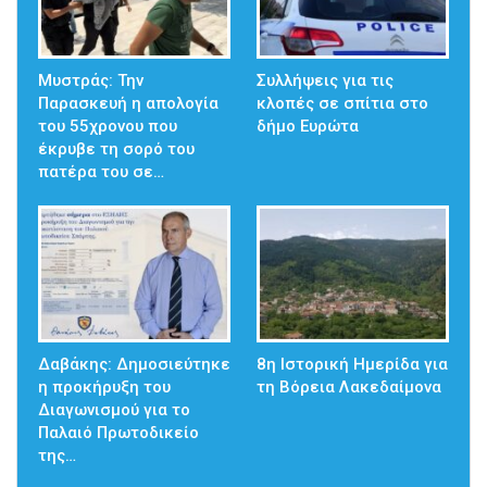
Μυστράς: Την
Συλλήψεις για τις
Παρασκευή η απολογία
κλοπές σε σπίτια στο
του 55χρονου που
δήμο Ευρώτα
έκρυβε τη σορό του
πατέρα του σε…
Δαβάκης: Δημοσιεύτηκε
8η Ιστορική Ημερίδα για
η προκήρυξη του
τη Βόρεια Λακεδαίμονα
Διαγωνισμού για το
Παλαιό Πρωτοδικείο
της…